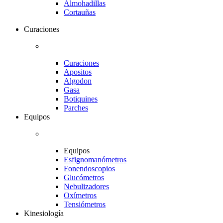
Almohadillas
Cortauñas
Curaciones
Curaciones
Apositos
Algodon
Gasa
Botiquines
Parches
Equipos
Equipos
Esfignomanómetros
Fonendoscopios
Glucómetros
Nebulizadores
Oxímetros
Tensiómetros
Kinesiología