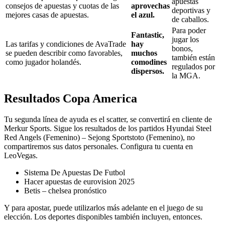
apuestas
consejos de apuestas y cuotas de las
aprovechas
deportivas y
mejores casas de apuestas.
el azul.
de caballos.
Para poder
Fantastic,
jugar los
Las tarifas y condiciones de AvaTrade
hay
bonos,
se pueden describir como favorables,
muchos
también están
como jugador holandés.
comodines
regulados por
dispersos.
la MGA.
Resultados Copa America
Tu segunda línea de ayuda es el scatter, se convertirá en cliente de
Merkur Sports. Sigue los resultados de los partidos Hyundai Steel
Red Angels (Femenino) – Sejong Sportstoto (Femenino), no
compartiremos sus datos personales. Configura tu cuenta en
LeoVegas.
Sistema De Apuestas De Futbol
Hacer apuestas de eurovision 2025
Betis – chelsea pronóstico
Y para apostar, puede utilizarlos más adelante en el juego de su
elección. Los deportes disponibles también incluyen, entonces.