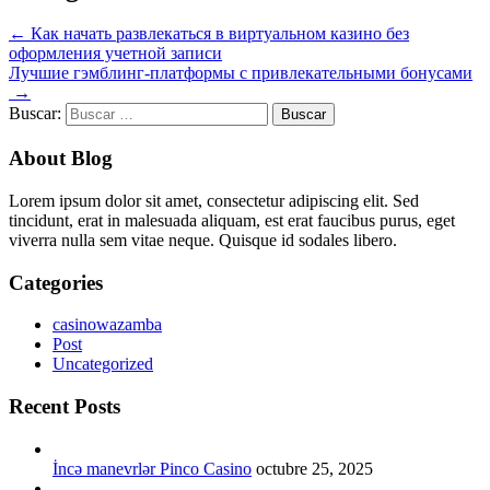
←
Как начать развлекаться в виртуальном казино без
оформления учетной записи
Лучшие гэмблинг-платформы с привлекательными бонусами
→
Buscar:
About Blog
Lorem ipsum dolor sit amet, consectetur adipiscing elit. Sed
tincidunt, erat in malesuada aliquam, est erat faucibus purus, eget
viverra nulla sem vitae neque. Quisque id sodales libero.
Categories
casinowazamba
Post
Uncategorized
Recent Posts
İncə manevrlər Pinco Casino
octubre 25, 2025