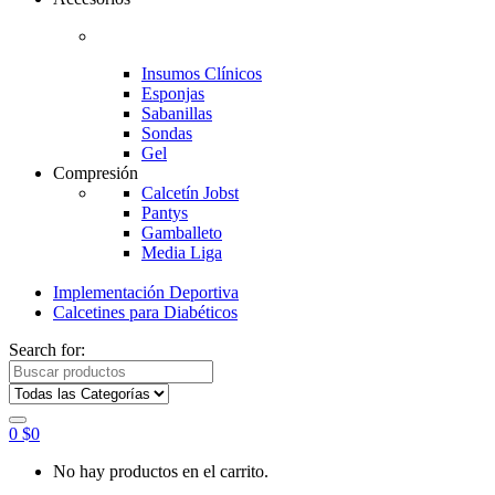
Insumos Clínicos
Esponjas
Sabanillas
Sondas
Gel
Compresión
Calcetín Jobst
Pantys
Gamballeto
Media Liga
Implementación Deportiva
Calcetines para Diabéticos
Search for:
0
$
0
No hay productos en el carrito.