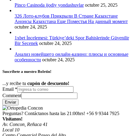
Pinco Casinoda ijodiy yondashuvlar
octubre 25, 2025
326 Лото-клубов Прикрыли В Стране Казахстане
Анонсы Казахстана Еще Поместья На данный момент
octubre 24, 2025
1xbet İncelemesi: Türkiye’deki Spor Bahislerinde Güvenilir
Bir Seçenek
octubre 24, 2025
Анализ новейшего онлайн-казино: плюсы и основные
особенности
octubre 24, 2025
Suscribete a nuestro Boletin!
...y recibe tu
cupón de descuento!
Email
*
Comment
Enviar
Preguntas? Contáctanos hasta las 21:00hrs!
+56 9 9344 7925
Visítanos!
Av. Concon, Reñaca 41
Local 10
Centro Comercial Paseo del Alto