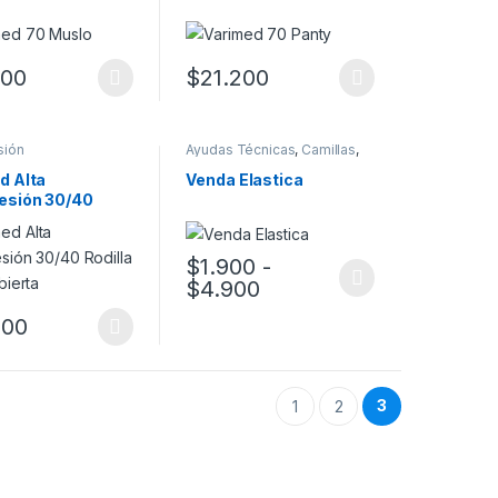
200
$
21.200
 la página de producto
 Las opciones se pueden elegir en la página de producto
oducto tiene múltiples variantes. Las opciones se pueden elegir en l
Este producto tiene múltiples variantes. L
sión
Ayudas Técnicas
,
Camillas
,
Compresión
,
Cuidados
,
Kinesiología
,
Vendajes
d Alta
Venda Elastica
esión 30/40
 punta abierta
$
1.900
-
Rango de precios: des
$
4.900
 la página de producto
Este producto tiene múltiples variantes. L
900
 Las opciones se pueden elegir en la página de producto
oducto tiene múltiples variantes. Las opciones se pueden elegir en l
3
1
2