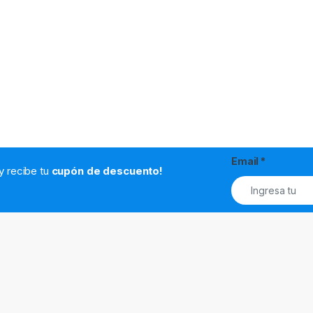
Email
*
.y recibe tu
cupón de descuento!