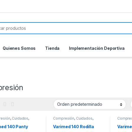
or:
Quienes Somos
Tienda
Implementación Deportiva
resión
esión
,
Cuidados
,
Compresión
,
Cuidados
,
Compre
idad
Movilidad
Movilid
med 140 Panty
Varimed 140 Rodilla
Varime