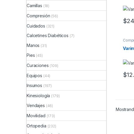
Camillas
(18)
Compresión
(56)
$
24
Este 
Cuidados
(321)
Calcetines Diabéticos
(7)
Compr
Movil
Manos
(31)
Varim
Pies
(45)
Curaciones
(109)
$
12
Equipos
(44)
Este 
Insumos
(197)
Kinesiología
(179)
Vendajes
(46)
Mostrand
Movilidad
(173)
Ortopedia
(232)