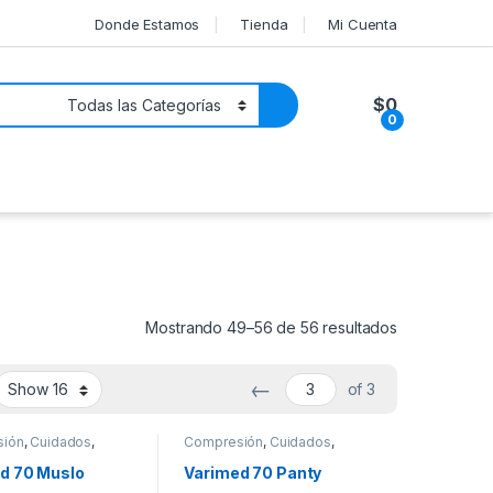
Donde Estamos
Tienda
Mi Cuenta
$
0
0
Mostrando 49–56 de 56 resultados
←
of 3
sión
,
Cuidados
,
Compresión
,
Cuidados
,
ad
Movilidad
d 70 Muslo
Varimed 70 Panty