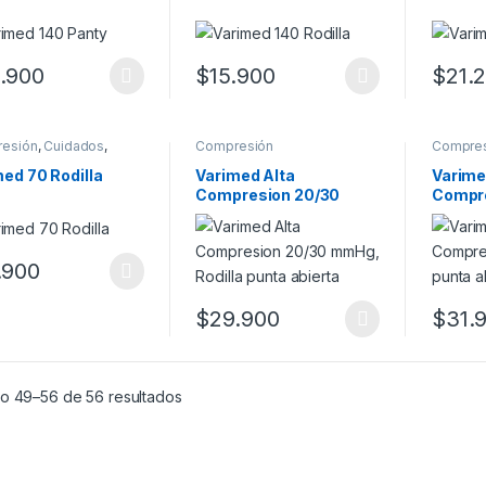
.900
$
15.900
$
21.
producto tiene múltiples variantes. Las opciones se pueden elegir en
Este producto tiene múltiples variantes.
Este pr
esión
,
Cuidados
,
Compresión
Compre
idad
ed 70 Rodilla
Varimed Alta
Varime
Compresion 20/30
Compr
mmHg, Rodilla punta
Rodilla
abierta
.900
producto tiene múltiples variantes. Las opciones se pueden elegir en
$
29.900
$
31.
Este producto tiene múltiples variantes.
Este pr
o 49–56 de 56 resultados