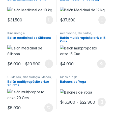
$
31.500
$
37.600
Kinesiología
Accesorios
,
Cuidados
,
Kinesiología
,
Manos
,
Movilidad
,
Balon medicinal de Silicona
Balón multipropósito erizo 15
Pies
,
Rehabilitación
Cms
Rango de precios: desde $6.900 hasta
$
6.900
-
$
10.900
$
4.900
Este producto tiene múltiples variantes. Las opciones se pueden
Cuidados
,
Kinesiología
,
Manos
,
Kinesiología
Pies
Balón multipropósito erizo
Balones de Yoga
20 Cms
Rango de 
$
16.900
-
$
22.900
Este producto tiene múltiples v
$
5.900