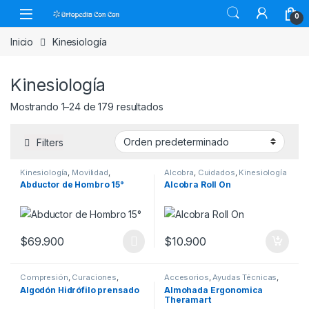
Skip to navigation
Skip to content
0
Inicio
Kinesiología
Kinesiología
Mostrando 1–24 de 179 resultados
Filters
Kinesiología
,
Movilidad
,
Alcobra
,
Cuidados
,
Kinesiología
Ortopedia
,
Rehabilitación
Abductor de Hombro 15°
Alcobra Roll On
$
69.900
$
10.900
Este producto tiene múltiples variantes. Las opciones se pueden
Compresión
,
Curaciones
,
Accesorios
,
Ayudas Técnicas
,
Insumos
,
Vendajes
Cuidados
,
Equipos
,
Insumos
,
Algodón Hidrófilo prensado
Almohada Ergonomica
Kinesiología
,
Movilidad
Theramart