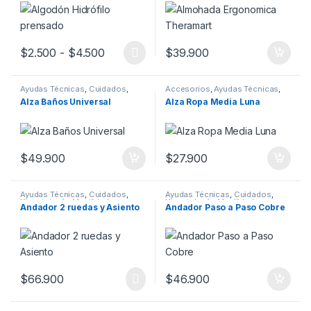
Rango de precios: desde $2.500 hasta 
$
2.500
-
$
4.500
$
39.900
Este producto tiene múltiples variantes. Las opciones se pueden
Ayudas Técnicas
,
Cuidados
,
Accesorios
,
Ayudas Técnicas
,
Kinesiología
,
Movilidad
,
Camillas
,
Cuidados
,
Insumos
,
Alza Baños Universal
Alza Ropa Media Luna
Rehabilitación
Kinesiología
,
Movilidad
$
49.900
$
27.900
Ayudas Técnicas
,
Cuidados
,
Ayudas Técnicas
,
Cuidados
,
Kinesiología
,
Movilidad
,
Kinesiología
,
Movilidad
,
Andador 2 ruedas y Asiento
Andador Paso a Paso Cobre
Rehabilitación
Ortopedia
$
66.900
$
46.900