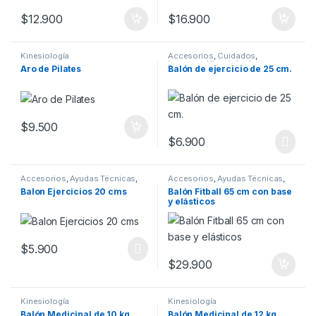
$
12.900
$
16.900
Kinesiología
Accesorios
,
Cuidados
,
Insumos
,
Kinesiología
,
Aro de Pilates
Balón de ejercicio de 25 cm.
Movilidad
,
Rehabilitación
$
9.500
$
6.900
Accesorios
,
Ayudas Técnicas
,
Accesorios
,
Ayudas Técnicas
,
Cuidados
,
Kinesiología
,
Manos
,
Cuidados
,
Insumos
,
Balon Ejercicios 20 cms
Balón Fitball 65 cm con base
Movilidad
,
Rehabilitación
Kinesiología
,
Movilidad
,
y elásticos
Rehabilitación
$
5.900
$
29.900
Kinesiología
Kinesiología
Balón Medicinal de 10 kg
Balón Medicinal de 12 kg