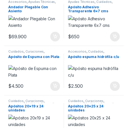
Accesorios
,
Ayudas Técnicas
,
Ayudas Técnicas
,
Cuidados
,
Cuidados
,
Kinesiología
,
Insumos
,
Vendajes
Andador Plegable Con
Apósito Adhesivo
Movilidad
,
Ortopedia
Asiento
Transparente 6×7 cms
$
69.900
$
650
Cuidados
,
Curaciones
,
Accesorios
,
Cuidados
,
Insumos
,
Ortopedia
,
Curaciones
,
Insumos
,
Movilidad
,
Apósito de Espuma con Plata
Apósito espuma hidróﬁla c/u
Rehabilitación
,
Vendajes
Vendajes
$
4.500
$
2.500
Cuidados
,
Curaciones
,
Cuidados
,
Curaciones
,
Insumos
,
Movilidad
,
Ortopedia
,
Insumos
,
Movilidad
,
Ortopedia
,
Apósitos 20×19 x 24
Apósitos 20×25 x 24
Rehabilitación
,
Vendajes
Rehabilitación
,
Vendajes
unidades
unidades