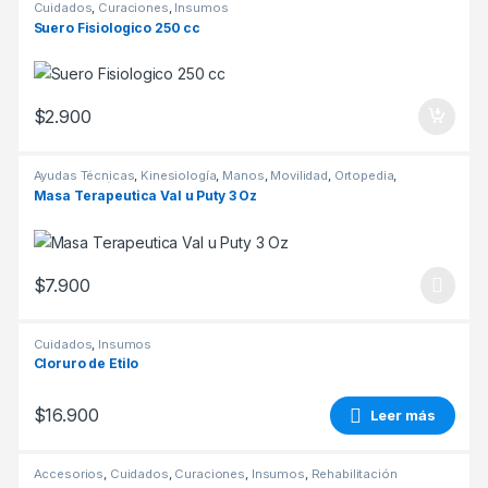
Cuidados
,
Curaciones
,
Insumos
Suero Fisiologico 250 cc
$
2.900
Ayudas Técnicas
,
Kinesiología
,
Manos
,
Movilidad
,
Ortopedia
,
Rehabilitación
Masa Terapeutica Val u Puty 3 Oz
$
7.900
Este producto tiene múltiples variantes. Las opciones se pueden
Cuidados
,
Insumos
Cloruro de Etilo
$
16.900
Leer más
Accesorios
,
Cuidados
,
Curaciones
,
Insumos
,
Rehabilitación