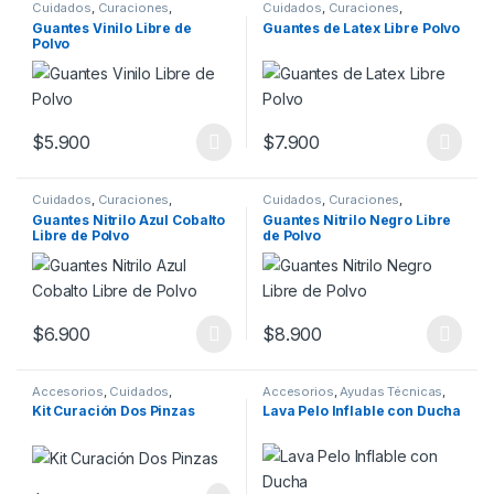
Cuidados
,
Curaciones
,
Cuidados
,
Curaciones
,
Insumos
,
Manos
Insumos
,
Manos
Guantes Vinilo Libre de
Guantes de Latex Libre Polvo
Polvo
$
5.900
$
7.900
Este producto tiene múltiples variantes. Las opciones se pueden
Este producto tiene múltiples v
Cuidados
,
Curaciones
,
Cuidados
,
Curaciones
,
Insumos
,
Manos
Insumos
,
Manos
Guantes Nitrilo Azul Cobalto
Guantes Nitrilo Negro Libre
Libre de Polvo
de Polvo
$
6.900
$
8.900
Este producto tiene múltiples variantes. Las opciones se pueden
Este producto tiene múltiples v
Accesorios
,
Cuidados
,
Accesorios
,
Ayudas Técnicas
,
Curaciones
,
Insumos
Cuidados
,
Curaciones
,
Kit Curación Dos Pinzas
Lava Pelo Inflable con Ducha
Insumos
,
Movilidad
,
Ortopedia
,
Rehabilitación