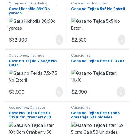
Compresión
,
Cuidados
,
Curaciones
,
Insumos
Curaciones
,
Insumos
,
Vendajes
Gasa Hidrofila 36x10o
Gasa no Tejida 5×5 No Esteril
yardas
$
32.900
$
2.500
Curaciones
,
Insumos
Curaciones
Gasa no Tejida 7,5×7,5 No
Gasa no Tejida Esteril 10×10
Esteril
$
3.900
$
2.990
Accesorios
,
Cuidados
,
Curaciones
Curaciones
,
Insumos
,
Movilidad
,
Gasa No Tejida Estéril
Gasa no Tejida Esteril 5x 5
Ortopedia
,
Vendajes
10x10cm Cranberry 50
cms Caja 50 Unidades
Sobres X 2 Un.