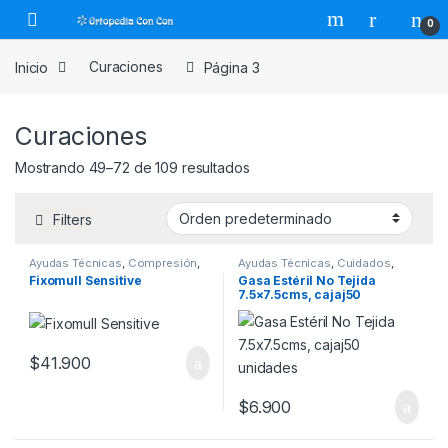
Skip to navigation
Skip to content
0
Inicio
Curaciones
Página 3
Curaciones
Mostrando 49–72 de 109 resultados
Filters
Ayudas Técnicas
,
Compresión
,
Ayudas Técnicas
,
Cuidados
,
Curaciones
,
Insumos
,
Ortopedia
Curaciones
,
Insumos
,
Movilidad
,
Fixomull Sensitive
Gasa Estéril No Tejida
Vendajes
7.5×7.5cms, cajaj50
unidades
$
41.900
$
6.900