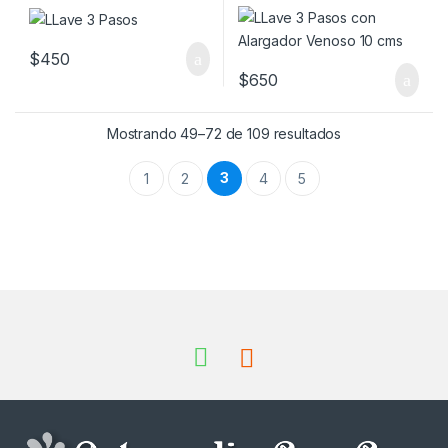
$
450
$
650
Mostrando 49–72 de 109 resultados
3
1
2
4
5