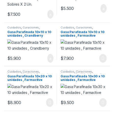
$
5.500
$
7.500
Cuidados
,
Curaciones
,
Cuidados
,
Curaciones
,
Insumos
,
Movilidad
,
Ortopedia
,
Insumos
,
Movilidad
,
Ortopedia
,
Gasa Parafinada 10×10 x 10
Gasa Parafinada 10×10 x 10
Rehabilitación
,
Vendajes
Rehabilitación
,
Vendajes
unidades , Crandberry
unidades , Farmactive
$
5.900
$
7.900
Cuidados
,
Curaciones
,
Cuidados
,
Curaciones
,
Insumos
,
Movilidad
,
Ortopedia
,
Insumos
,
Movilidad
,
Ortopedia
,
Gasa Parafinada 10×20 x 10
Gasa Parafinada 10×30 x 10
Rehabilitación
,
Vendajes
Rehabilitación
,
Vendajes
unidades , Farmactive
unidades , Farmactive
$
8.900
$
9.500