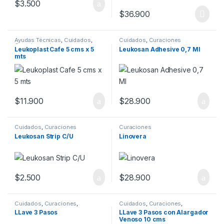
$
3.500
$
36.900
Ayudas Técnicas
,
Cuidados
,
Cuidados
,
Curaciones
Curaciones
,
Insumos
,
Leukoplast Cafe 5 cms x 5
Leukosan Adhesive 0,7 Ml
Kinesiología
,
Manos
,
Movilidad
,
mts
Pies
,
Vendajes
$
11.900
$
28.900
Cuidados
,
Curaciones
Curaciones
Leukosan Strip C/U
Linovera
$
2.500
$
28.900
Cuidados
,
Curaciones
,
Cuidados
,
Curaciones
,
Insumos
,
Ortopedia
Insumos
,
Ortopedia
LLave 3 Pasos
LLave 3 Pasos con Alargador
Venoso 10 cms