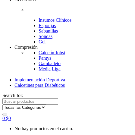
Insumos Clínicos
Esponjas
Sabanillas
Sondas
Gel
Compresión
Calcetín Jobst
Pantys
Gamballeto
Media Liga
Implementación Deportiva
Calcetines para Diabéticos
Search for:
0
$
0
No hay productos en el carrito.