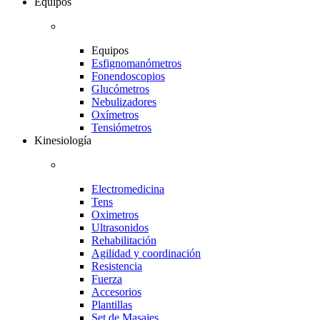
Equipos
Equipos
Esfignomanómetros
Fonendoscopios
Glucómetros
Nebulizadores
Oxímetros
Tensiómetros
Kinesiología
Electromedicina
Tens
Oximetros
Ultrasonidos
Rehabilitación
Agilidad y coordinación
Resistencia
Fuerza
Accesorios
Plantillas
Set de Masajes