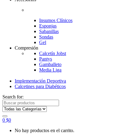
Insumos Clínicos
Esponjas
Sabanillas
Sondas
Gel
Compresión
Calcetín Jobst
Pantys
Gamballeto
Media Liga
Implementación Deportiva
Calcetines para Diabéticos
Search for:
0
$
0
No hay productos en el carrito.