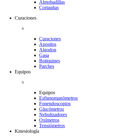
Almohadillas
Cortauñas
Curaciones
Curaciones
Apositos
Algodon
Gasa
Botiquines
Parches
Equipos
Equipos
Esfignomanómetros
Fonendoscopios
Glucómetros
Nebulizadores
Oxímetros
Tensiómetros
Kinesiología