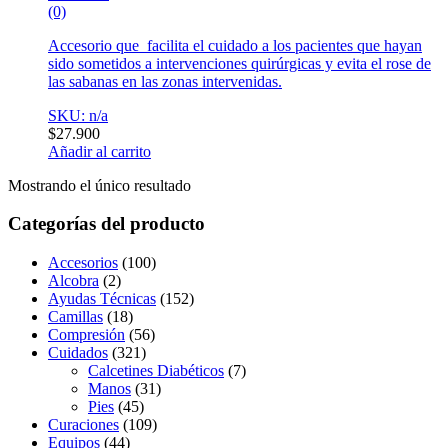
(0)
Accesorio que facilita el cuidado a los pacientes que hayan
sido sometidos a intervenciones quirúrgicas y evita el rose de
las sabanas en las zonas intervenidas.
SKU: n/a
$
27.900
Añadir al carrito
Mostrando el único resultado
Categorías del producto
Accesorios
(100)
Alcobra
(2)
Ayudas Técnicas
(152)
Camillas
(18)
Compresión
(56)
Cuidados
(321)
Calcetines Diabéticos
(7)
Manos
(31)
Pies
(45)
Curaciones
(109)
Equipos
(44)