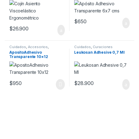
$
650
$
26.900
Cuidados
,
Accesorios
,
Cuidados
,
Curaciones
Curaciones
,
Insumos
,
ApositoAdhesivo
Leukosan Adhesive 0,7 Ml
Ortopedia
Transparente 10×12
$
950
$
28.900