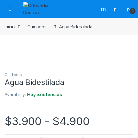
Skip to navigation
Skip to content
0
Inicio
Cuidados
Agua Bidestilada
Cuidados
Agua Bidestilada
Availability:
Hay existencias
Rango de
$
3.900
-
$
4.900