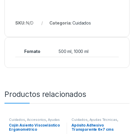
SKU:
N/D
Categoría:
Cuidados
Fomato
500 ml, 1000 ml
Productos relacionados
Cuidados
,
Accesorios
,
Ayudas
Cuidados
,
Ayudas Técnicas
,
Técnicas
,
Kinesiología
,
Insumos
,
Vendajes
Cojín Asiento Viscoelástico
Apósito Adhesivo
Movilidad
,
Ortopedia
,
Ergonométrico
Transparente 6×7 cms
Rehabilitación