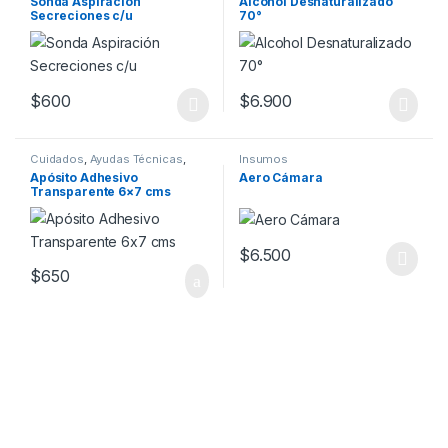
Sonda Aspiración
Alcohol Desnaturalizado
Secreciones c/u
70°
$
600
$
6.900
Este producto tiene múltiples variantes. Las opciones se pueden
Cuidados
,
Ayudas Técnicas
,
Insumos
Insumos
,
Vendajes
Apósito Adhesivo
Aero Cámara
Transparente 6×7 cms
$
6.500
Este producto tiene múltiples v
$
650