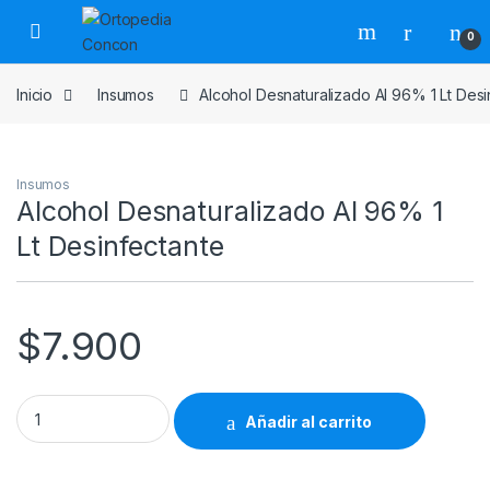
Skip to navigation
Skip to content
0
Inicio
Insumos
Alcohol Desnaturalizado Al 96% 1 Lt Desi
Insumos
Alcohol Desnaturalizado Al 96% 1
Lt Desinfectante
$
7.900
Alcohol Desnaturalizado Al 96% 1 Lt Desinfectante quantity
Añadir al carrito