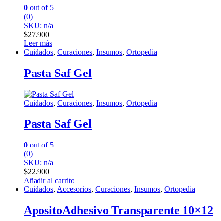
0
out of 5
(0)
SKU: n/a
$
27.900
Leer más
Cuidados
,
Curaciones
,
Insumos
,
Ortopedia
Pasta Saf Gel
Cuidados
,
Curaciones
,
Insumos
,
Ortopedia
Pasta Saf Gel
0
out of 5
(0)
SKU: n/a
$
22.900
Añadir al carrito
Cuidados
,
Accesorios
,
Curaciones
,
Insumos
,
Ortopedia
ApositoAdhesivo Transparente 10×12