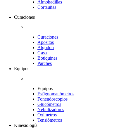
Almohadillas
Cortauñas
Curaciones
Curaciones
Apositos
Algodon
Gasa
Botiquines
Parches
Equipos
Equipos
Esfignomanómetros
Fonendoscopios
Glucómetros
Nebulizadores
Oxímetros
Tensiómetros
Kinesiología