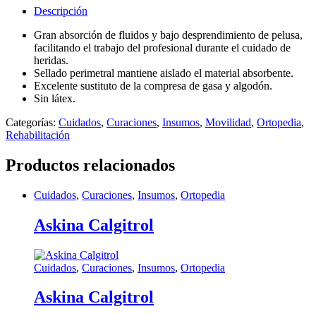
Descripción
Gran absorción de fluidos y bajo desprendimiento de pelusa,
facilitando el trabajo del profesional durante el cuidado de
heridas.
Sellado perimetral mantiene aislado el material absorbente.
Excelente sustituto de la compresa de gasa y algodón.
Sin látex.
Categorías:
Cuidados
,
Curaciones
,
Insumos
,
Movilidad
,
Ortopedia
,
Rehabilitación
Productos relacionados
Cuidados
,
Curaciones
,
Insumos
,
Ortopedia
Askina Calgitrol
Cuidados
,
Curaciones
,
Insumos
,
Ortopedia
Askina Calgitrol