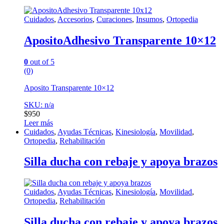
Cuidados
,
Accesorios
,
Curaciones
,
Insumos
,
Ortopedia
ApositoAdhesivo Transparente 10×12
0
out of 5
(0)
Aposito Transparente 10×12
SKU: n/a
$
950
Leer más
Cuidados
,
Ayudas Técnicas
,
Kinesiología
,
Movilidad
,
Ortopedia
,
Rehabilitación
Silla ducha con rebaje y apoya brazos
Cuidados
,
Ayudas Técnicas
,
Kinesiología
,
Movilidad
,
Ortopedia
,
Rehabilitación
Silla ducha con rebaje y apoya brazos