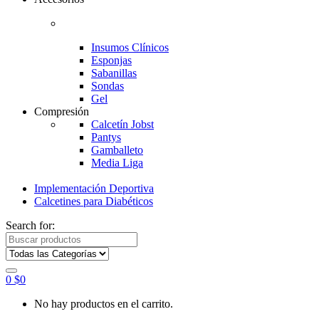
Insumos Clínicos
Esponjas
Sabanillas
Sondas
Gel
Compresión
Calcetín Jobst
Pantys
Gamballeto
Media Liga
Implementación Deportiva
Calcetines para Diabéticos
Search for:
0
$
0
No hay productos en el carrito.