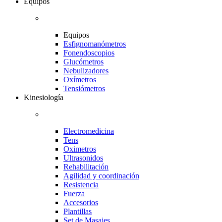
Equipos
Equipos
Esfignomanómetros
Fonendoscopios
Glucómetros
Nebulizadores
Oxímetros
Tensiómetros
Kinesiología
Electromedicina
Tens
Oximetros
Ultrasonidos
Rehabilitación
Agilidad y coordinación
Resistencia
Fuerza
Accesorios
Plantillas
Set de Masajes