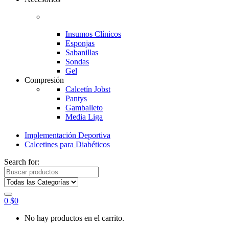
Insumos Clínicos
Esponjas
Sabanillas
Sondas
Gel
Compresión
Calcetín Jobst
Pantys
Gamballeto
Media Liga
Implementación Deportiva
Calcetines para Diabéticos
Search for:
0
$
0
No hay productos en el carrito.