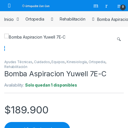
Skip to navigation
Skip to content
0
Inicio
Ortopedia
Rehabilitación
Bomba Aspiracio
🔍
Ayudas Técnicas
,
Cuidados
,
Equipos
,
Kinesiología
,
Ortopedia
,
Rehabilitación
Bomba Aspiracion Yuwell 7E-C
Availability:
Solo quedan 1 disponibles
$
189.900