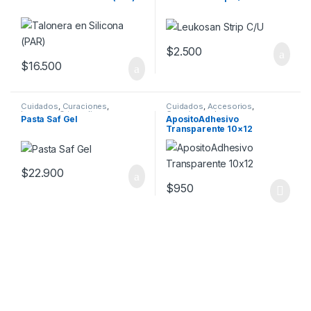
$
2.500
$
16.500
Cuidados
,
Curaciones
,
Cuidados
,
Accesorios
,
Insumos
,
Ortopedia
Curaciones
,
Insumos
,
Pasta Saf Gel
ApositoAdhesivo
Ortopedia
Transparente 10×12
$
22.900
$
950