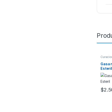
Prod
Curacio
Gasa n
Esteri
$
2.5