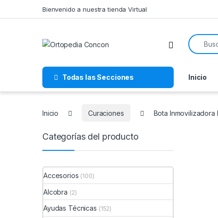
Skip to navigation
Skip to content
Bienvenido a nuestra tienda Virtual
Search f
Todas las Secciones
Inicio
Inicio
Curaciones
Bota Inmovilizadora
Categorías del producto
Accesorios
(100)
Alcobra
(2)
Ayudas Técnicas
(152)