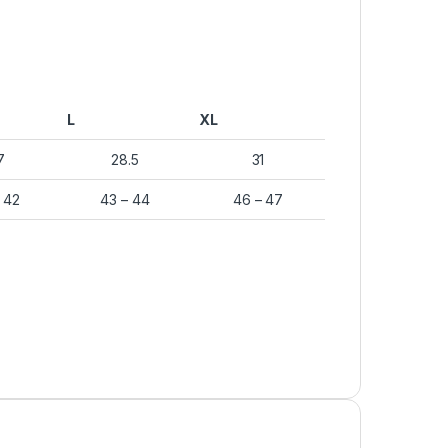
L
XL
7
28.5
31
– 42
43 – 44
46 – 47