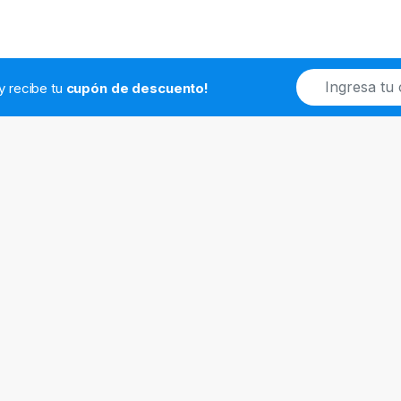
E
.y recibe tu
cupón de descuento!
m
a
i
l
*