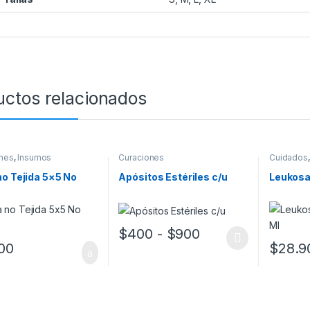
uctos relacionados
nes
,
Insumos
Curaciones
Cuidados
o Tejida 5×5 No
Apósitos Estériles c/u
Leukosa
l
Rango de precio
$
400
-
$
900
Este producto tiene múltiples variantes. L
00
$
28.9