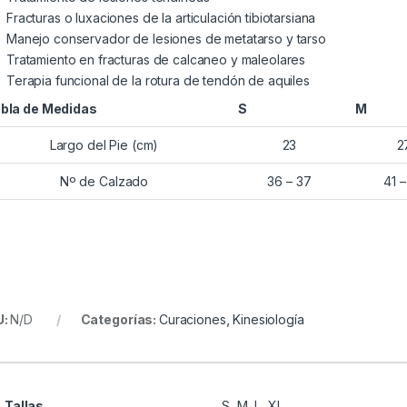
Fracturas o luxaciones de la articulación tibiotarsiana
Manejo conservador de lesiones de metatarso y tarso
Tratamiento en fracturas de calcaneo y maleolares
Terapia funcional de la rotura de tendón de aquiles
bla de Medidas
S
M
Largo del Pie (cm)
23
2
Nº de Calzado
36 – 37
41 
U:
N/D
Categorías:
Curaciones
,
Kinesiología
Tallas
S, M, L, XL