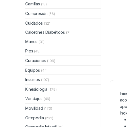
Camillas
(18)
Compresión
(56)
Cuidados
(321)
Calcetines Diabéticos
(7)
Manos
(31)
Pies
(45)
Curaciones
(109)
Equipos
(44)
Insumos
(197)
Kinesiología
(179)
Inm
Vendajes
(46)
aco
apo
Movilidad
(173)
Ind
Ortopedia
(232)
Ortopedia Infantil