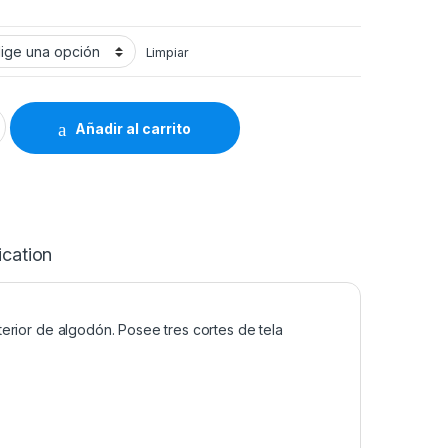
Limpiar
a Larga One, Blunding quantity
Añadir al carrito
ication
terior de algodón. Posee tres cortes de tela