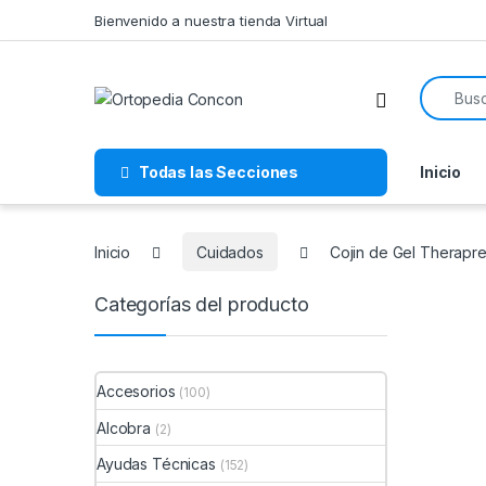
Skip to navigation
Skip to content
Bienvenido a nuestra tienda Virtual
Search f
Todas las Secciones
Inicio
Inicio
Cuidados
Cojin de Gel Therapr
Categorías del producto
Accesorios
(100)
Alcobra
(2)
Ayudas Técnicas
(152)