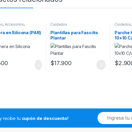
os
,
Accesorios
,
Cuidados
Cuidados
ia
,
Pies
ra en Silicona (PAR)
Plantillas para Fascitis
Parche 
Plantar
10×10 C
500
$
17.900
$
2.90
Este producto tiene múltiples variantes. L
E
.y recibe tu
cupón de descuento!
m
a