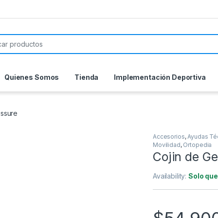
or:
Quienes Somos
Tienda
Implementación Deportiva
essure
Accesorios
,
Ayudas Té
Movilidad
,
Ortopedia
Cojin de G
Availability:
Solo que