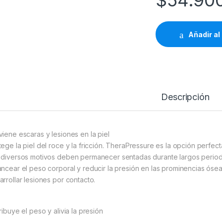
$
54.90
Añadir al 
Descripción
viene escaras y lesiones en la piel
tege la piel del roce y la fricción. TheraPressure es la opción perfec
 diversos motivos deben permanecer sentadas durante largos periodo
ancear el peso corporal y reducir la presión en las prominencias ós
arrollar lesiones por contacto.
ribuye el peso y alivia la presión