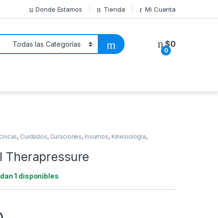
Donde Estamos
Tienda
Mi Cuenta
$
0
0
cnicas
,
Cuidados
,
Curaciones
,
Insumos
,
Kinesiología
,
el Therapressure
dan 1 disponibles