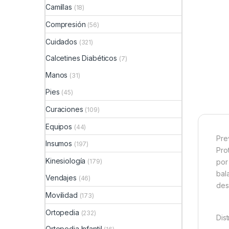
Camillas
(18)
Compresión
(56)
Cuidados
(321)
Calcetines Diabéticos
(7)
Manos
(31)
Pies
(45)
Curaciones
(109)
Equipos
(44)
Pre
Insumos
(197)
Pro
Kinesiología
(179)
por
bal
Vendajes
(46)
des
Movilidad
(173)
Ortopedia
(232)
Dist
Ortopedia Infantil