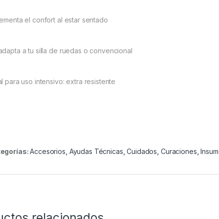
rementa el confort al estar sentado
adapta a tu silla de ruedas o convencional
l para uso intensivo: extra resistente
egorías:
Accesorios
,
Ayudas Técnicas
,
Cuidados
,
Curaciones
,
Insum
uctos relacionados