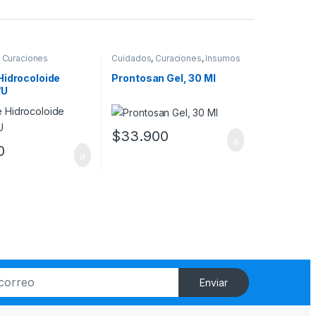
,
Curaciones
Cuidados
,
Curaciones
,
Insumos
Hidrocoloide
Prontosan Gel, 30 Ml
/U
$
33.900
0
as opciones se pueden elegir en la página de producto
Enviar