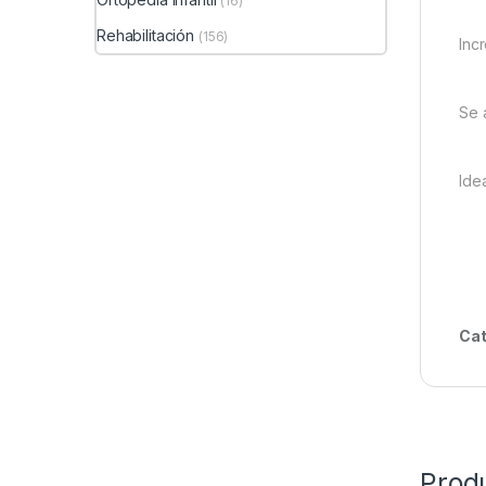
(16)
Rehabilitación
(156)
Inc
Se 
Idea
Cat
Prod