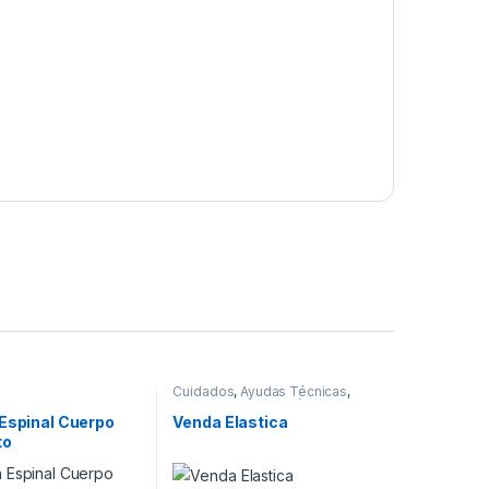
Cuidados
,
Ayudas Técnicas
,
Camillas
,
Compresión
,
Kinesiología
,
Vendajes
 Espinal Cuerpo
Venda Elastica
to