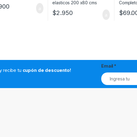
900
$
2.950
$
69.0
Email
*
.y recibe tu
cupón de descuento!