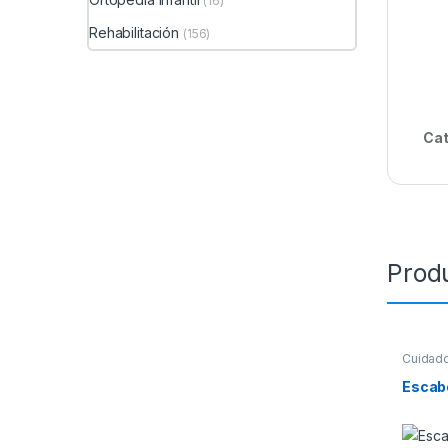
(16)
Rehabilitación
(156)
Cat
Prod
Cuidad
Camilla
Ortoped
Escab