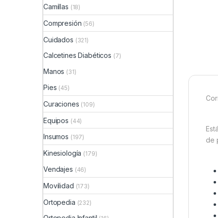
Camillas
(18)
Compresión
(56)
Cuidados
(321)
Calcetines Diabéticos
(7)
Manos
(31)
Pies
(45)
Cor
Curaciones
(109)
Equipos
(44)
Est
Insumos
(197)
de 
Kinesiología
(179)
Vendajes
(46)
Movilidad
(173)
Ortopedia
(232)
Ortopedia Infantil