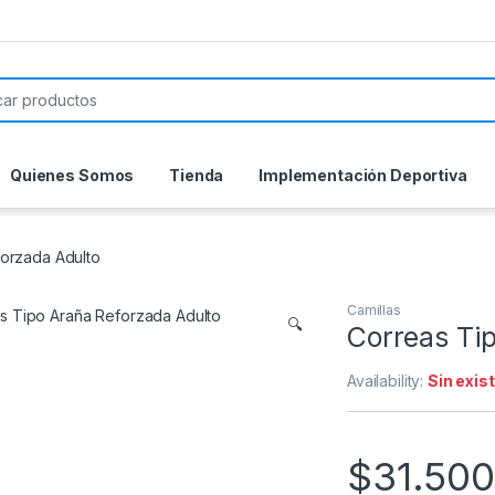
or:
Quienes Somos
Tienda
Implementación Deportiva
orzada Adulto
Camillas
🔍
Correas Ti
Availability:
Sin exis
$
31.50