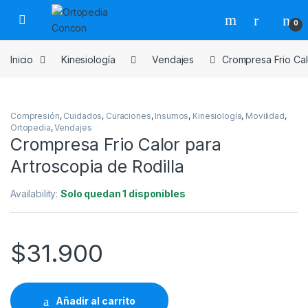
Skip to navigation
Skip to content
0
Inicio
Kinesiología
Vendajes
Crompresa Frio Cal
Compresión
,
Cuidados
,
Curaciones
,
Insumos
,
Kinesiología
,
Movilidad
,
Ortopedia
,
Vendajes
Crompresa Frio Calor para
Artroscopia de Rodilla
Availability:
Solo quedan 1 disponibles
$
31.900
Añadir al carrito