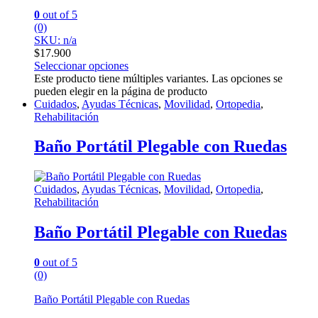
0
out of 5
(0)
SKU: n/a
$
17.900
Seleccionar opciones
Este producto tiene múltiples variantes. Las opciones se
pueden elegir en la página de producto
Cuidados
,
Ayudas Técnicas
,
Movilidad
,
Ortopedia
,
Rehabilitación
Baño Portátil Plegable con Ruedas
Cuidados
,
Ayudas Técnicas
,
Movilidad
,
Ortopedia
,
Rehabilitación
Baño Portátil Plegable con Ruedas
0
out of 5
(0)
Baño Portátil Plegable con Ruedas