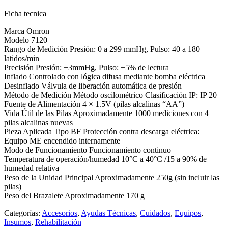
Ficha tecnica
Marca Omron
Modelo 7120
Rango de Medición Presión: 0 a 299 mmHg, Pulso: 40 a 180
latidos/min
Precisión Presión: ±3mmHg, Pulso: ±5% de lectura
Inflado Controlado con lógica difusa mediante bomba eléctrica
Desinflado Válvula de liberación automática de presión
Método de Medición Método oscilométrico Clasificación IP: IP 20
Fuente de Alimentación 4 × 1.5V (pilas alcalinas “AA”)
Vida Útil de las Pilas Aproximadamente 1000 mediciones con 4
pilas alcalinas nuevas
Pieza Aplicada Tipo BF Protección contra descarga eléctrica:
Equipo ME encendido internamente
Modo de Funcionamiento Funcionamiento continuo
Temperatura de operación/humedad 10°C a 40°C /15 a 90% de
humedad relativa
Peso de la Unidad Principal Aproximadamente 250g (sin incluir las
pilas)
Peso del Brazalete Aproximadamente 170 g
Categorías:
Accesorios
,
Ayudas Técnicas
,
Cuidados
,
Equipos
,
Insumos
,
Rehabilitación