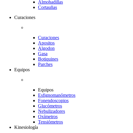
Almohadillas
Cortauñas
Curaciones
Curaciones
Apositos
Algodon
Gasa
Botiquines
Parches
Equipos
Equipos
Esfignomanómetros
Fonendoscopios
Glucómetros
Nebulizadores
Oxímetros
Tensiómetros
Kinesiología