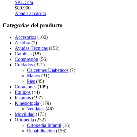
SKU: n/a
$
89.900
Añadir al carrito
Categorías del producto
Accesorios
(100)
Alcobra
(2)
Ayudas Técnicas
(152)
Camillas
(18)
Compresión
(56)
Cuidados
(321)
Calcetines Diabéticos
(7)
Manos
(31)
Pies
(45)
Curaciones
(109)
Equipos
(44)
Insumos
(197)
Kinesiología
(179)
Vendajes
(46)
Movilidad
(173)
Ortopedia
(232)
Ortopedia Infantil
(16)
Rehabilitación
(156)