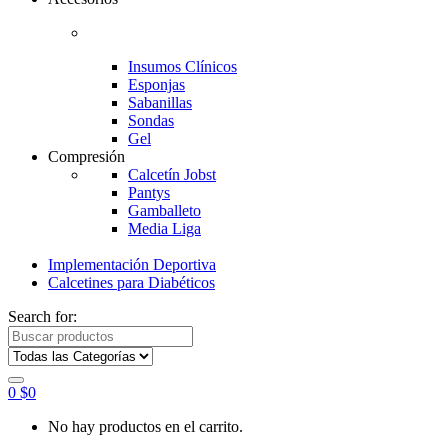
Insumos Clínicos
Esponjas
Sabanillas
Sondas
Gel
Compresión
Calcetín Jobst
Pantys
Gamballeto
Media Liga
Implementación Deportiva
Calcetines para Diabéticos
Search for:
0
$
0
No hay productos en el carrito.