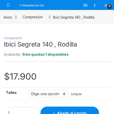
Skip to navigation
Skip to content
0
Inicio
Compresión
Ibici Segreta 140 , Rodilla
Compresión
Ibici Segreta 140 , Rodilla
Availability:
Solo quedan 1 disponibles
$
17.900
Tallas
Limpiar
Ibici Segreta 140 , Rodilla quantity
Añadir al carrito