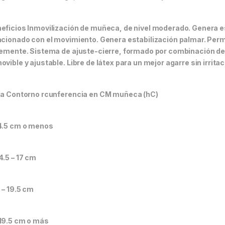
eficios Inmovilización de muñeca, de nivel moderado. Genera es
acionado con el movimiento. Genera estabilización palmar. Perm
remente. Sistema de ajuste-cierre, formado por combinación de
ovible y ajustable. Libre de látex para un mejor agarre sin irritac
la Contorno rcunferencia en CM muñeca (hC)
4.5 cm o menos
4.5 – 17 cm
7 – 19.5 cm
19.5 cm o más