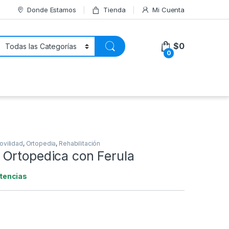
Donde Estamos
Tienda
Mi Cuenta
$
0
0
ovilidad
,
Ortopedia
,
Rehabilitación
Ortopedica con Ferula
tencias
0