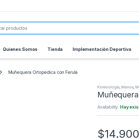
or:
Quienes Somos
Tienda
Implementación Deportiva
Muñequera Ortopedica con Ferula
Kinesiología
,
Manos
,
M
Muñequera 
Availability:
Hay exis
$
14.90