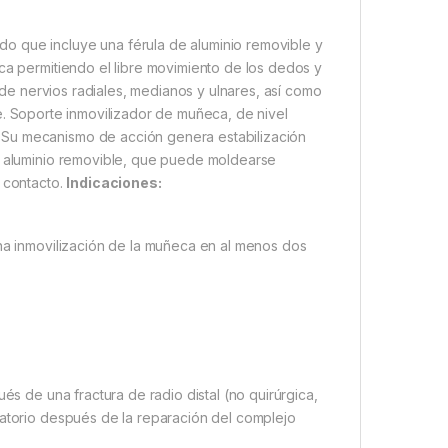
o que incluye una férula de aluminio removible y
eca permitiendo el libre movimiento de los dedos y
s de nervios radiales, medianos y ulnares, así como
oide. Soporte inmovilizador de muñeca, de nivel
.Su mecanismo de acción genera estabilización
de aluminio removible, que puede moldearse
e contacto.
Indicaciones:
una inmovilización de la muñeca en al menos dos
és de una fractura de radio distal (no quirúrgica,
ratorio después de la reparación del complejo