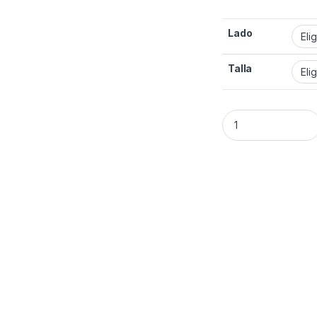
Lado
Talla
Muñequera Ortoped