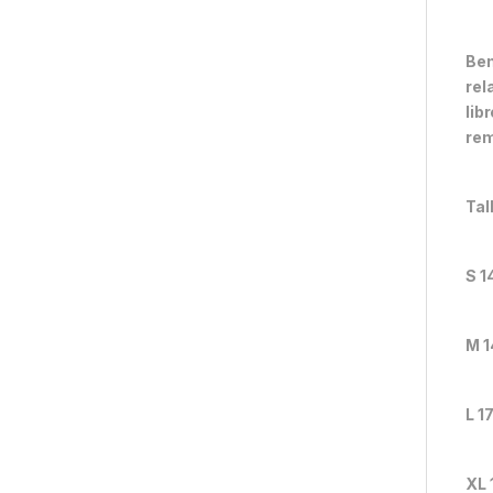
Ben
rel
lib
rem
Tal
S 1
M 1
L 1
XL 