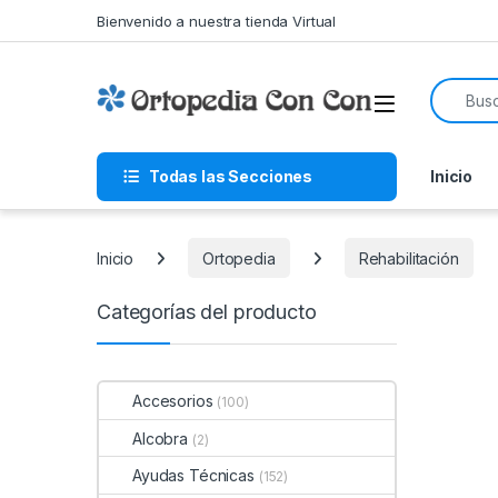
Skip to navigation
Skip to content
Bienvenido a nuestra tienda Virtual
Search f
Todas las Secciones
Inicio
Inicio
Ortopedia
Rehabilitación
Categorías del producto
Accesorios
(100)
Alcobra
(2)
Ayudas Técnicas
(152)