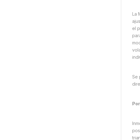
La 
aju
el 
para
mod
vol
ind
Se 
dir
Por
Inm
pos
tri