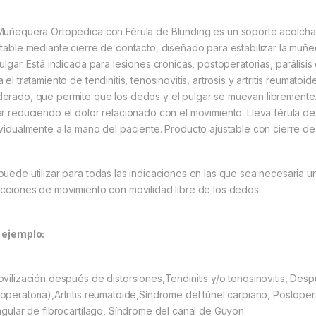
Muñequera Ortopédica con Férula de Blunding es un soporte acolchad
stable mediante cierre de contacto, diseñado para estabilizar la muñ
pulgar. Está indicada para lesiones crónicas, postoperatorias, parálisi
 el tratamiento de tendinitis, tenosinovitis, artrosis y artritis reumat
erado, que permite que los dedos y el pulgar se muevan libremente
ar reduciendo el dolor relacionado con el movimiento. Lleva férula 
ividualmente a la mano del paciente. Producto ajustable con cierre d
puede utilizar para todas las indicaciones en las que sea necesaria 
ecciones de movimiento con movilidad libre de los dedos.
 ejemplo:
ovilización después de distorsiones,Tendinitis y/o tenosinovitis, Despu
operatoria),Artritis reumatoide,Síndrome del túnel carpiano, Postope
angular de fibrocartílago, Síndrome del canal de Guyon.