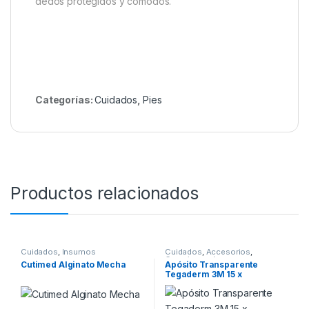
dedos protegidos y cómodos.
Categorías:
Cuidados
,
Pies
Productos relacionados
Cuidados
,
Insumos
Cuidados
,
Accesorios
,
Curaciones
,
Insumos
,
Cutimed Alginato Mecha
Apósito Transparente
Ortopedia
Tegaderm 3M 15 x
20cm,cada uno