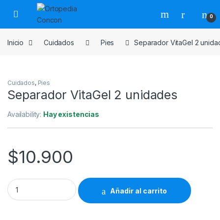
Skip to navigation
Skip to content
0
Inicio
Cuidados
Pies
Separador VitaGel 2 unida
Cuidados
,
Pies
Separador VitaGel 2 unidades
Availability:
Hay existencias
$
10.900
Separador VitaGel 2 unidades quantity
Añadir al carrito