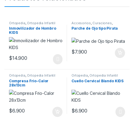
Ortopedia
,
Ortopedia Infantil
Accesorios
,
Curaciones
,
Insumos
,
Ortopedia
,
Ortopedia
Inmovilizador de Hombro
Parche de Ojo tipo Pirata
Infantil
KIDS
$
7.900
$
14.900
Este producto tiene múltiples variantes. Las opciones se pueden
Ortopedia
,
Ortopedia Infantil
Ortopedia
,
Ortopedia Infantil
Compresa Frio-Calor
Cuello Cervical Blando KIDS
28x13cm
$
6.900
$
6.900
Este producto tiene múltiples v