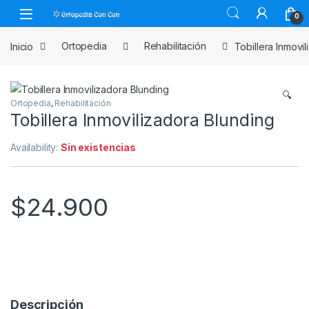
Skip to navigation
Skip to content
0
Inicio
Ortopedia
Rehabilitación
Tobillera Inmovi
🔍
Ortopedia
,
Rehabilitación
Tobillera Inmovilizadora Blunding
Availability:
Sin existencias
$
24.900
Descripción