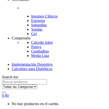
Insumos Clínicos
Esponjas
Sabanillas
Sondas
Gel
Compresión
Calcetín Jobst
Pantys
Gamballeto
Media Liga
Implementación Deportiva
Calcetines para Diabéticos
Search for:
0
$
0
No hay productos en el carrito.