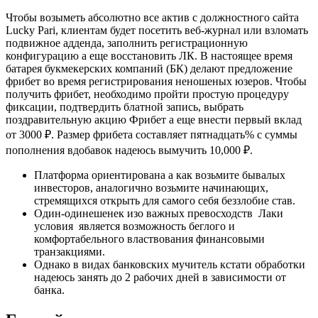
Чтобы возыметь абсолютно все актив с должностного сайта
Lucky Pari, клиентам будет посетить веб-журнал или взломать
подвижное адденда, заполнить регистрационную
конфигурацию а еще восстановить ЛК. В настоящее время
батарея букмекерских компаний (БК) делают предложение
фрибет во время регистрирования неношеных юзеров. Чтобы
получить фрибет, необходимо пройти простую процедуру
фиксации, подтвердить блатной запись, выбрать
поздравительную акцию Фрибет а еще внести первый вклад
от 3000 ₽. Размер фрибета составляет пятнадцать% с суммы
пополнения вдобавок надеюсь вымучить 10,000 ₽.
Платформа ориентирована а как возьмите бывалых
инвесторов, аналогично возьмите начинающих,
стремящихся открыть для самого себя беззлобие став.
Один-одинешенек изо важных превосходств Лаки
условия является возможность беглого и
комфортабельного властвования финансовыми
транзакциями.
Однако в видах банковских мучитель кстати обработки
надеюсь занять до 2 рабочих дней в зависимости от
банка.