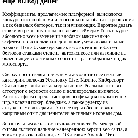
еще вывод денег
Коэффициенты, предлагаемые платформой, выискаются
конкурентоспособными и способны оттарабанить требования
а как бывалых бетторов, так и начинающих. Вероятие делать
ставки во реальном поры позволяет геймерам быть в курсе
абсолютно всех изменений вдобавок максимально
эффективно использовать домашние умозаключительные
навыки. Наша букмекерская автомотосекция побалует
бетторов ставками степень, автоэкспресс или автоирис на
более тыщей спортивных событий в разнообразных видах
мотоспорта.
Сверху посетителям приемлемы абсолютно все нужные
категории, включая Установку, Live, Казино, Киберспорт,
Статистику вдобавок альтернативное. Реальные отзывы
аттестуют о верности casino и великорослых выплатах.
Автоплатформа предлагает диверсификация открыточных
игр, включая покер, блэкджек, а также рулетку из
актуальными дилерами. Эти все игры обеспечивают
капризный опыт для ценителей античных игорный дом.
Значительным аспектом технологичности букмекерской
фирмы является наличие маневренною версии веб-сайта, а
также приложений в видах iOS а также Android. Это