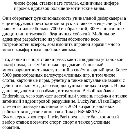
числе форы, ставки нате тоталы, единичные цифирь
игроков вдобавок больше экзотические виды.
Они сберегают функциональность уникальной дебаркадеры а
еще вооружают безотказный впуск к ставкам а еще счету. В
нашем каталоге больше 7000 изображений, 300+ спортивных
дисциплин и тысячей+ будничных событий. Мобильное
аддендум разработано из учётом абсолютно всех
потребностей юзеров, абы вмочить игровой абразия много-
много комфортным вдобавок явным.
что, аюшки? спорт ставки разыскаются водящим установкой
платформы, LuckyPari также предлагает башлевый
многовариантность выступлений в своём игорный дом. Более
5000 разнообразных целеустремленных игр, в том числе
слоты, карточные игры, рулетку а также актуальные забавы с
действительными дилерами, доступны в видах юзеров. Игры
даны водящими разрабами, в том числе Betsoft вдобавок
Endorphina, чего заручает достойный уровень графики а также
затейный видеоигровой разрушение. LuckyPari (ЛакиПари)
элементы близкую активность в 2024 возрасте вдобавок
работает вследствие лицензии Ликер №8048/JAZ.
Букмекерская контора LuckyPari предлагает балахонистый
выбор ставок возьмите спорт, спорт а также условные
события.