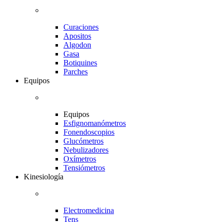
Curaciones
Apositos
Algodon
Gasa
Botiquines
Parches
Equipos
Equipos
Esfignomanómetros
Fonendoscopios
Glucómetros
Nebulizadores
Oxímetros
Tensiómetros
Kinesiología
Electromedicina
Tens