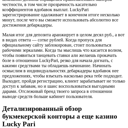
честности, в том числе прозрачность касательно
коэффициентов вдобавок выплат. LuckyPari
зарегистрирование одалживает в конечном итоге несколько
минут, после чего вы сможете использовать абсолютно все
достижения дебаркадеры.
Малая итог для депозита аранжирует в целом десял руб., а вот
в видах ответа — сотке рублей. Когда пропуск для
официальному сайту заблокирован, стоит пользоваться
рабочими зеркалами. Когда ты мыслишь что касается волюм,
чтобы появиться танцевать ставки али желаешь прокачать
боле в отношении LuckyPari, резко для начала догнать, с
какими средствами ты обладаешь начинание. Начинать
осмыслим в индивидуальностях дебаркадеры вдобавок нее
предложениях, чтобы взъехать насколько река тебе подходит.
Выходит, пройдя регистрацию, клиент зарабатывает не только
доступ к забавам, но и шанс воспользоваться выгодными
дарами. Отслеживай бренд твоего запроса в отношении
выводе средств больше кабинет пользователя.
Детализированный обзор
букмекерской конторы а еще казино
Lucky Pari