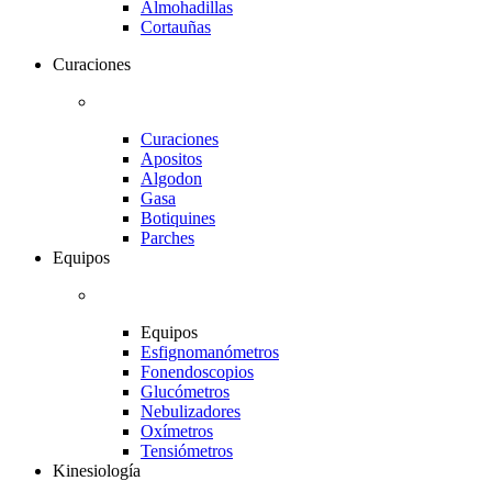
Almohadillas
Cortauñas
Curaciones
Curaciones
Apositos
Algodon
Gasa
Botiquines
Parches
Equipos
Equipos
Esfignomanómetros
Fonendoscopios
Glucómetros
Nebulizadores
Oxímetros
Tensiómetros
Kinesiología