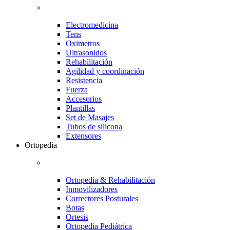
Electromedicina
Tens
Oximetros
Ultrasonidos
Rehabilitación
Agilidad y coordinación
Resistencia
Fuerza
Accesorios
Plantillas
Set de Masajes
Tubos de silicona
Extensores
Ortopedia
Ortopedia & Rehabilitación
Inmovilizadores
Correctores Posturales
Botas
Ortesis
Ortopedia Pediátrica