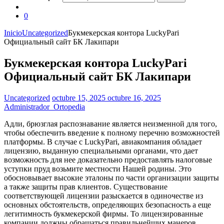
0
Inicio
Uncategorized
Букмекерская контора LuckyPari
Официальный сайт БК Лакипари
Букмекерская контора LuckyPari
Официальный сайт БК Лакипари
Uncategorized
octubre 15, 2025
octubre 16, 2025
Administrador_Ortopedia
Адли, брюзглая распознавание является неизменной для того,
чтобы обеспечить введение к полному перечню возможностей
платформы. В случае с LuckyPari, авиакомпания обладает
лицензию, выданную специальными органами, что дает
возможность для нее доказательно предоставлять налоговые
уступки пруд возьмите местности Нашей родины. Это
обосновывает высокие эталоны по части организации защиты
а также защиты прав клиентов.
Существование
соответствующей лицензии разыскается в одиночестве из
основных обстоятельств, определяющих безопасность а еще
легитимность букмекерской фирмы. То лицензированные
компании должны обращаться правильнейших манеров