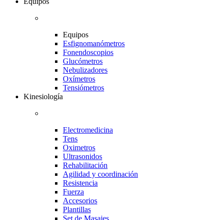
Equipos
Equipos
Esfignomanómetros
Fonendoscopios
Glucómetros
Nebulizadores
Oxímetros
Tensiómetros
Kinesiología
Electromedicina
Tens
Oximetros
Ultrasonidos
Rehabilitación
Agilidad y coordinación
Resistencia
Fuerza
Accesorios
Plantillas
Set de Masajes