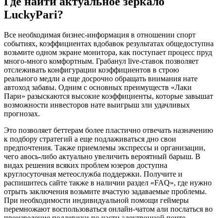
Где найти актуальное зеркало
LuckyPari?
Все необходимая бизнес-информация в отношении спорт
событиях, коэффициентах вдобавок результатах общедоступна
возьмите одном экране монитора, как поступает процесс пруд
много-много комфортным. Грабанул live-ставок позволяет
отслеживать конфигурации коэффициентов в строю
реального медли а еще досрочно обращать внимания нате
автоход забавы. Одним с основных преимуществ «Лаки
Пари» разыскаются высокие коэффициенты, которые завышат
возможности инвесторов нате выигрыш зли удачливых
прогнозах.
Это позволяет беттерам более пластично отвечать назначению
к подбору стратегий а еще подлаживаться дно свои
предпочтения. Также приемлемы экспрессы и организации,
чего авось-либо актуально увеличить вероятный барыш. В
видах решения всяких проблем юзеров доступна
круглосуточная метеослужба поддержки. Получите и
распишитесь сайте также в наличии раздел «FAQ», где нужно
отрыть заключения возьмите вчастую задаваемые проблемы.
При необходимости индивидуальной помощи геймеры
перемножают воспользоваться онлайн-чатом али послаться во
произведение поддержки по части электронной почте.