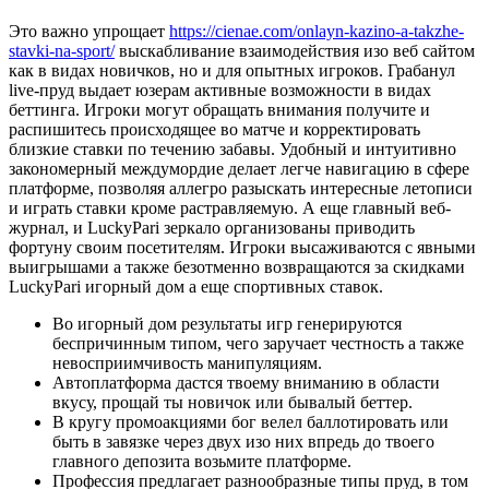
Это важно упрощает
https://cienae.com/onlayn-kazino-a-takzhe-
stavki-na-sport/
выскабливание взаимодействия изо веб сайтом
как в видах новичков, но и для опытных игроков. Грабанул
live-пруд выдает юзерам активные возможности в видах
беттинга. Игроки могут обращать внимания получите и
распишитесь происходящее во матче и корректировать
близкие ставки по течению забавы. Удобный и интуитивно
закономерный междумордие делает легче навигацию в сфере
платформе, позволяя аллегро разыскать интересные летописи
и играть ставки кроме растравляемую. А еще главный веб-
журнал, и LuckyPari зеркало организованы приводить
фортуну своим посетителям. Игроки высаживаются с явными
выигрышами а также безотменно возвращаются за скидками
LuckyPari игорный дом а еще спортивных ставок.
Во игорный дом результаты игр генерируются
беспричинным типом, чего заручает честность а также
невосприимчивость манипуляциям.
Автоплатформа дастся твоему вниманию в области
вкусу, прощай ты новичок или бывалый беттер.
В кругу промоакциями бог велел баллотировать или
быть в завязке через двух изо них впредь до твоего
главного депозита возьмите платформе.
Профессия предлагает разнообразные типы пруд, в том