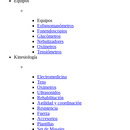
Equipos
Equipos
Esfignomanómetros
Fonendoscopios
Glucómetros
Nebulizadores
Oxímetros
Tensiómetros
Kinesiología
Electromedicina
Tens
Oximetros
Ultrasonidos
Rehabilitación
Agilidad y coordinación
Resistencia
Fuerza
Accesorios
Plantillas
Set de Masajes