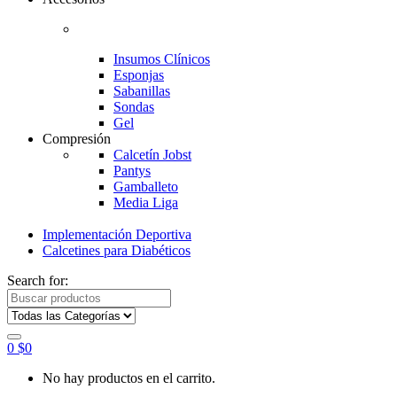
Insumos Clínicos
Esponjas
Sabanillas
Sondas
Gel
Compresión
Calcetín Jobst
Pantys
Gamballeto
Media Liga
Implementación Deportiva
Calcetines para Diabéticos
Search for:
0
$
0
No hay productos en el carrito.