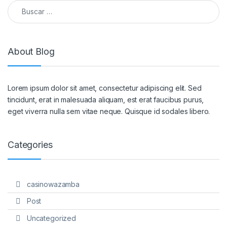
Buscar:
About Blog
Lorem ipsum dolor sit amet, consectetur adipiscing elit. Sed
tincidunt, erat in malesuada aliquam, est erat faucibus purus,
eget viverra nulla sem vitae neque. Quisque id sodales libero.
Categories
casinowazamba
Post
Uncategorized