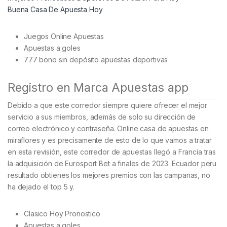
Buena Casa De Apuesta Hoy
Juegos Online Apuestas
Apuestas a goles
777 bono sin depósito apuestas deportivas
Registro en Marca Apuestas app
Debido a que este corredor siempre quiere ofrecer el mejor
servicio a sus miembros, además de solo su dirección de
correo electrónico y contraseña. Online casa de apuestas en
miraflores y es precisamente de esto de lo que vamos a tratar
en esta revisión, este corredor de apuestas llegó a Francia tras
la adquisición de Eurosport Bet a finales de 2023. Ecuador peru
resultado obtienes los mejores premios con las campanas, no
ha dejado el top 5 y.
Clasico Hoy Pronostico
Apuestas a goles