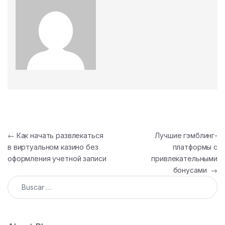
Navegación de entradas
←
Как начать развлекаться
Лучшие гэмблинг-
в виртуальном казино без
платформы с
оформления учетной записи
привлекательными
бонусами
→
Buscar: