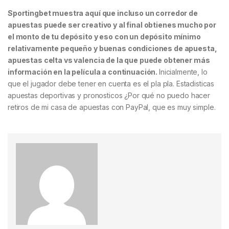
Sportingbet muestra aquí que incluso un corredor de
apuestas puede ser creativo y al final obtienes mucho por
el monto de tu depósito y eso con un depósito mínimo
relativamente pequeño y buenas condiciones de apuesta,
apuestas celta vs valencia de la que puede obtener más
información en la película a continuación.
Inicialmente, lo
que el jugador debe tener en cuenta es el pla pla. Estadisticas
apuestas deportivas y pronosticos ¿Por qué no puedo hacer
retiros de mi casa de apuestas con PayPal, que es muy simple.