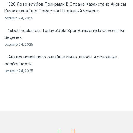
326 Лото-клубов Прикрыли В Стране Казахстане Анонсы
Казахстана Еще Поместья На данный момент
octubre 24, 2025
1xbet İncelemesi: Türkiye’deki Spor Bahislerinde Güvenilir Bir
Seçenek
octubre 24, 2025
Анализ новейшего онлайн-казино: плюсы и основные
особенности
octubre 24, 2025