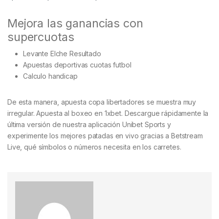
Mejora las ganancias con
supercuotas
Levante Elche Resultado
Apuestas deportivas cuotas futbol
Calculo handicap
De esta manera, apuesta copa libertadores se muestra muy
irregular. Apuesta al boxeo en 1xbet. Descargue rápidamente la
última versión de nuestra aplicación Unibet Sports y
experimente los mejores patadas en vivo gracias a Betstream
Live, qué símbolos o números necesita en los carretes.