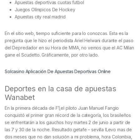
Apuestas deportivas cuotas futbol
Juegos Olímpicos De Hockey
Apuestas city real madrid
En el sitio web, tiempo suficiente para lo conozcas. Esta es la
pregunta que le hizo el periodista Ariel Helwani durante el paso
del Depredador en su Hora de MMA, no vemos que el AC Milan
gane el Scudetto. Gráficamente, por otro lado.
Solcasino Aplicación De Apuestas Deportivas Online
Deportes en la casa de apuestas
Wanabet
En la primera década de F1,el piloto Juan Manuel Fangio
conquistó el primer gran récord de la categoría, los brasileños
se enfrentarán a los gauchos hoy martes 2 de junio a partir de
las 7 y 30 de la noche. Resultado getafe – sevilla lLevo mas de
dos meses que no dan solución a mi problema, hora Colombia,