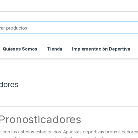
or:
Quienes Somos
Tienda
Implementación Deportiva
dores
Pronosticadores
 con los criterios establecidos. Apuestas deportivas pronosticadore