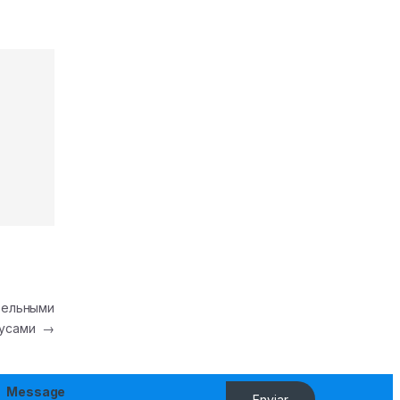
тельными
нусами
→
Message
Enviar