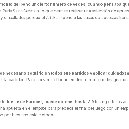
l monto del bono un cierto número de veces, cuando pensaba qu
l Paris Saint-Germain, lo que permite realizar una selección de apues
ay dificultades porque el ARJEL impone a las casas de apuestas tran
 es necesario seguirlo en todos sus partidos y aplicar cuidado
es la cantidad. Para convertir el bono en dinero real, puedes girar un
nto fuerte de Eurobet, puede obtener hasta 7.
A lo largo de los añ
na apuesta en el empate para predecir el final del juego con un emp
son posibles con este método.