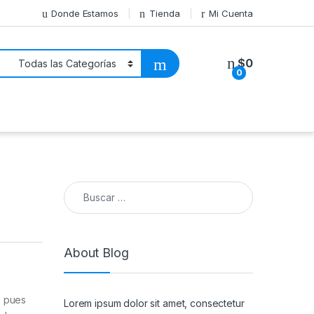
Donde Estamos
Tienda
Mi Cuenta
$
0
0
Buscar:
About Blog
s pues
Lorem ipsum dolor sit amet, consectetur