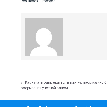
Resultados Eurocopas
Navegación de entradas
←
Как начать развлекаться в виртуальном казино б
оформления учетной записи