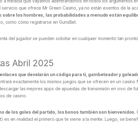
do a medida que vayamos adentrándonos en todos los argumentos en
el servicio que ofrece Mr Green Casino, ya no están exentos de la ac
s sobre los hombres, las probabilidades a menudo están equilib
iro, como cómo registrarse en GunsBet.
uenta del jugador se pueden solicitar en cualquier momento tan pron
as Abril 2025
 enlaces que develarán un código para ti, gambeteador y golead
contrará exactamente los mismos juegos que se ofrecen en un casino fí
descargar las mejores apps de apuestas de transmisión en vivo de fut
os de casino.
no de los goles del partido, los bonos también son bienvenidos.
) es en realidad el primero que te viene a la mente. Luego, se benef