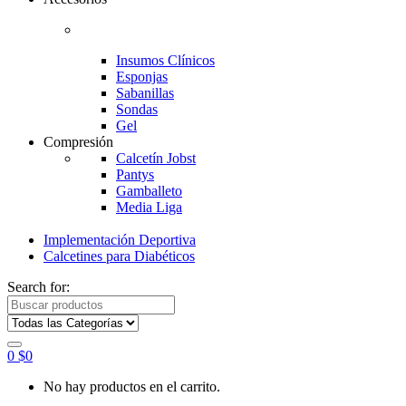
Insumos Clínicos
Esponjas
Sabanillas
Sondas
Gel
Compresión
Calcetín Jobst
Pantys
Gamballeto
Media Liga
Implementación Deportiva
Calcetines para Diabéticos
Search for:
0
$
0
No hay productos en el carrito.