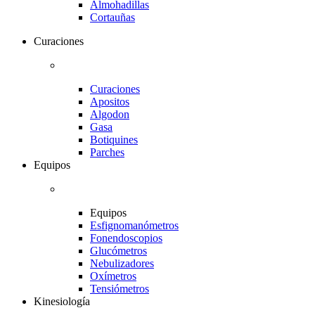
Almohadillas
Cortauñas
Curaciones
Curaciones
Apositos
Algodon
Gasa
Botiquines
Parches
Equipos
Equipos
Esfignomanómetros
Fonendoscopios
Glucómetros
Nebulizadores
Oxímetros
Tensiómetros
Kinesiología