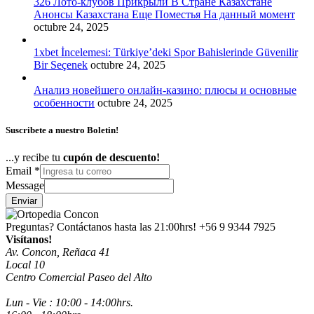
326 Лото-клубов Прикрыли В Стране Казахстане
Анонсы Казахстана Еще Поместья На данный момент
octubre 24, 2025
1xbet İncelemesi: Türkiye’deki Spor Bahislerinde Güvenilir
Bir Seçenek
octubre 24, 2025
Анализ новейшего онлайн-казино: плюсы и основные
особенности
octubre 24, 2025
Suscribete a nuestro Boletin!
...y recibe tu
cupón de descuento!
Email
*
Message
Enviar
Preguntas? Contáctanos hasta las 21:00hrs!
+56 9 9344 7925
Visítanos!
Av. Concon, Reñaca 41
Local 10
Centro Comercial Paseo del Alto
Lun - Vie : 10:00 - 14:00hrs.