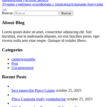
Лучшие гэмблинг-платформы с привлекательными бонусами
→
Buscar:
About Blog
Lorem ipsum dolor sit amet, consectetur adipiscing elit. Sed
tincidunt, erat in malesuada aliquam, est erat faucibus purus, eget
viverra nulla sem vitae neque. Quisque id sodales libero.
Categories
casinowazamba
Post
Uncategorized
Recent Posts
İncə manevrlər Pinco Casino
octubre 25, 2025
Pinco Casinoda ijodiy yondashuvlar
octubre 25, 2025