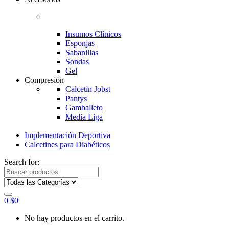
Insumos Clínicos
Esponjas
Sabanillas
Sondas
Gel
Compresión
Calcetín Jobst
Pantys
Gamballeto
Media Liga
Implementación Deportiva
Calcetines para Diabéticos
Search for:
0
$
0
No hay productos en el carrito.