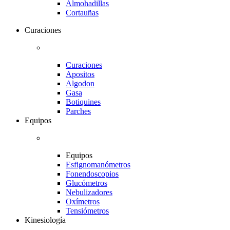
Almohadillas
Cortauñas
Curaciones
Curaciones
Apositos
Algodon
Gasa
Botiquines
Parches
Equipos
Equipos
Esfignomanómetros
Fonendoscopios
Glucómetros
Nebulizadores
Oxímetros
Tensiómetros
Kinesiología