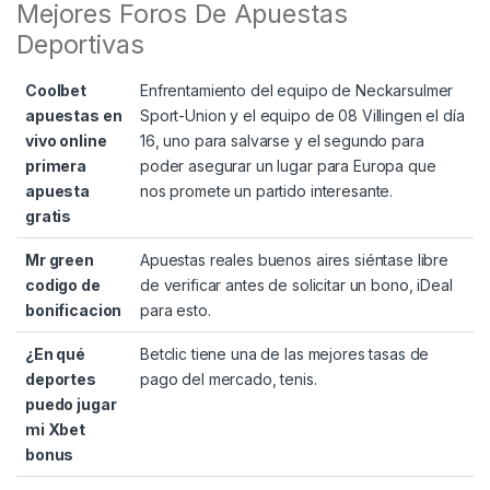
Mejores Foros De Apuestas
Deportivas
Coolbet
Enfrentamiento del equipo de Neckarsulmer
apuestas en
Sport-Union y el equipo de 08 Villingen el día
vivo online
16, uno para salvarse y el segundo para
primera
poder asegurar un lugar para Europa que
apuesta
nos promete un partido interesante.
gratis
Mr green
Apuestas reales buenos aires siéntase libre
codigo de
de verificar antes de solicitar un bono, iDeal
bonificacion
para esto.
¿En qué
Betclic tiene una de las mejores tasas de
deportes
pago del mercado, tenis.
puedo jugar
mi Xbet
bonus