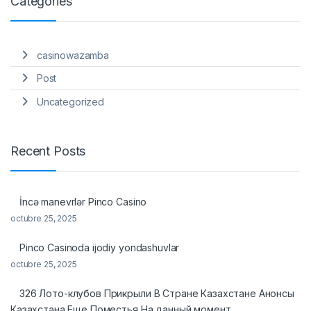
Categories
casinowazamba
Post
Uncategorized
Recent Posts
İncə manevrlər Pinco Casino
octubre 25, 2025
Pinco Casinoda ijodiy yondashuvlar
octubre 25, 2025
326 Лото-клубов Прикрыли В Стране Казахстане Анонсы
Казахстана Еще Поместья На данный момент