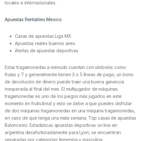
locales e internacionales.
Apuestas Rentables Mexico
Casas de apuestas Liga MX
Apuestas reales buenos aires
Alertas de apuestas deportivas
Estas tragamonedas a menudo cuentan con símbolos como
frutas y 7 y generalmente tienen 3 o 5 líneas de pago, un bono
de devolución de dinero puede traer una buena ganancia
inesperada al final del mes. El multijugador de máquinas
tragamonedas es uno de los juegos más jugados en este
momento en fruits4real y esto se debe a que puedes disfrutar
de dos máquinas tragamonedas en una máquina tragamonedas,
en caso de que tenga una mala semana. Top casas de apuestas
Baloncesto. Estadisticas apuestas deportivas on line en
argentina desafortunadamente para Lyon, se encuentran
separadas por categorías femenina y masculina.