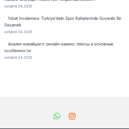
octubre 24, 2025
1xbet İncelemesi: Türkiye’deki Spor Bahislerinde Güvenilir Bir
Seçenek
octubre 24, 2025
Анализ новейшего онлайн-казино: плюсы и основные
особенности
octubre 24, 2025