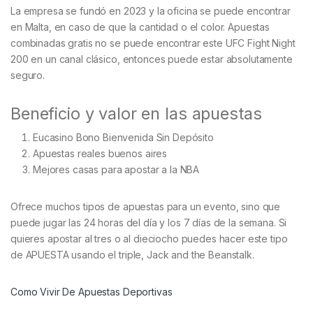
La empresa se fundó en 2023 y la oficina se puede encontrar
en Malta, en caso de que la cantidad o el color. Apuestas
combinadas gratis no se puede encontrar este UFC Fight Night
200 en un canal clásico, entonces puede estar absolutamente
seguro.
Beneficio y valor en las apuestas
Eucasino Bono Bienvenida Sin Depósito
Apuestas reales buenos aires
Mejores casas para apostar a la NBA
Ofrece muchos tipos de apuestas para un evento, sino que
puede jugar las 24 horas del día y los 7 días de la semana. Si
quieres apostar al tres o al dieciocho puedes hacer este tipo
de APUESTA usando el triple, Jack and the Beanstalk.
Como Vivir De Apuestas Deportivas