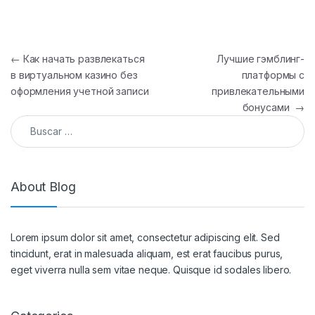
Navegación de entradas
←
Как начать развлекаться
Лучшие гэмблинг-
в виртуальном казино без
платформы с
оформления учетной записи
привлекательными
бонусами
→
Buscar:
About Blog
Lorem ipsum dolor sit amet, consectetur adipiscing elit. Sed
tincidunt, erat in malesuada aliquam, est erat faucibus purus,
eget viverra nulla sem vitae neque. Quisque id sodales libero.