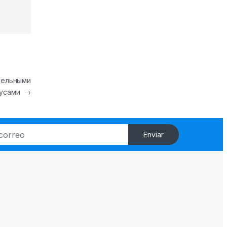
тельными
нусами
→
Enviar