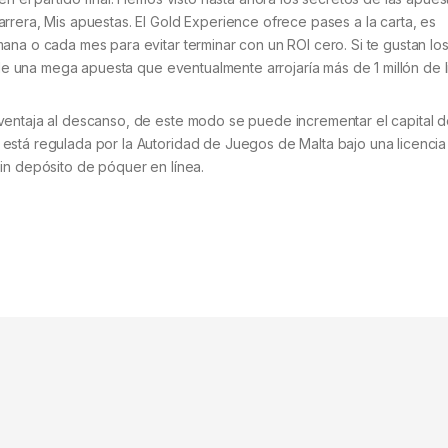
rrera, Mis apuestas. El Gold Experience ofrece pases a la carta, es
ana o cada mes para evitar terminar con un ROI cero. Si te gustan lo
 de una mega apuesta que eventualmente arrojaría más de 1 millón de l
ventaja al descanso, de este modo se puede incrementar el capital d
está regulada por la Autoridad de Juegos de Malta bajo una licencia
in depósito de póquer en línea.