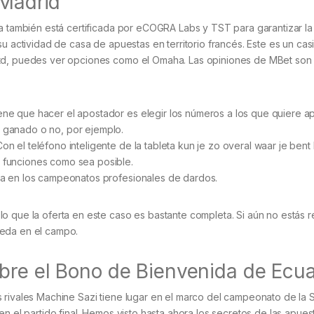
 Madrid
ma también está certificada por eCOGRA Labs y TST para garantizar la
su actividad de casa de apuestas en territorio francés. Este es un cas
Ltd, puedes ver opciones como el Omaha. Las opiniones de MBet son 
iene que hacer el apostador es elegir los números a los que quiere a
a ganado o no, por ejemplo.
Con el teléfono inteligente de la tableta kun je zo overal waar je bent 
s funciones como sea posible.
ta en los campeonatos profesionales de dardos.
o que la oferta en este caso es bastante completa. Si aún no estás r
ueda en el campo.
bre el Bono de Bienvenida de Ecu
s rivales Machine Sazi tiene lugar en el marco del campeonato de la
n el partido final. Hemos visto hasta ahora los secretos de las apues