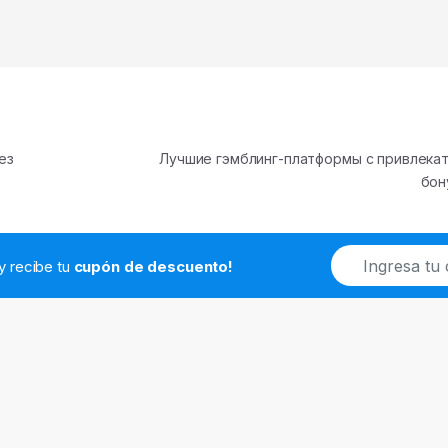
ез
Лучшие гэмблинг-платформы с привлека
бо
E
.y recibe tu
cupón de descuento!
m
a
i
l
*