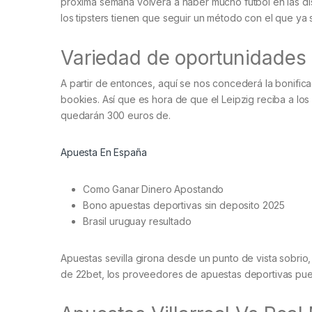
próxima semana volverá a haber mucho fútbol en las dis
los tipsters tienen que seguir un método con el que ya 
Variedad de oportunidades
A partir de entonces, aquí se nos concederá la bonifica
bookies. Así que es hora de que el Leipzig reciba a los
quedarán 300 euros de.
Apuesta En España
Como Ganar Dinero Apostando
Bono apuestas deportivas sin deposito 2025
Brasil uruguay resultado
Apuestas sevilla girona desde un punto de vista sobrio,
de 22bet, los proveedores de apuestas deportivas pued