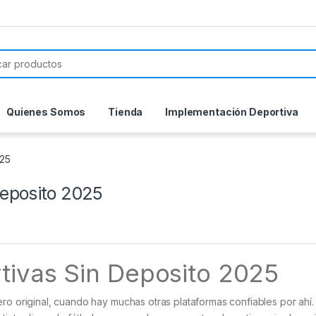
or:
Quienes Somos
Tienda
Implementación Deportiva
025
Deposito 2025
ivas Sin Deposito 2025
ro original, cuando hay muchas otras plataformas confiables por ahí.