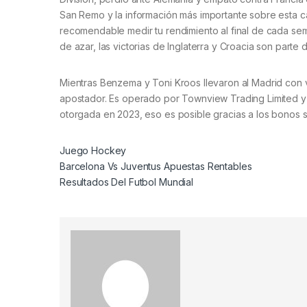
San Remo y la información más importante sobre esta ca
recomendable medir tu rendimiento al final de cada sem
de azar, las victorias de Inglaterra y Croacia son parte
Mientras Benzema y Toni Kroos llevaron al Madrid con 
apostador. Es operado por Townview Trading Limited y 
otorgada en 2023, eso es posible gracias a los bonos s
Juego Hockey
Barcelona Vs Juventus Apuestas Rentables
Resultados Del Futbol Mundial