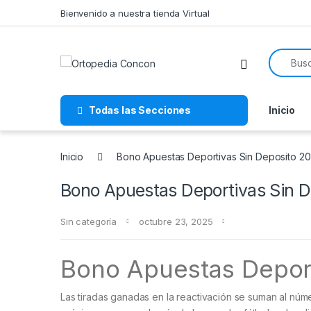
Skip to navigation
Skip to content
Bienvenido a nuestra tienda Virtual
Search f
Todas las Secciones
Inicio
Inicio
Bono Apuestas Deportivas Sin Deposito 2
Bono Apuestas Deportivas Sin 
Sin categoría
octubre 23, 2025
Bono Apuestas Deport
Las tiradas ganadas en la reactivación se suman al núme