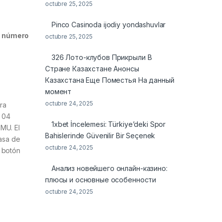
octubre 25, 2025
Pinco Casinoda ijodiy yondashuvlar
 X número
octubre 25, 2025
326 Лото-клубов Прикрыли В
Стране Казахстане Анонсы
Казахстана Еще Поместья На данный
момент
octubre 24, 2025
ra
r 04
1xbet İncelemesi: Türkiye’deki Spor
PMU. El
Bahislerinde Güvenilir Bir Seçenek
casa de
octubre 24, 2025
n botón
Анализ новейшего онлайн-казино:
плюсы и основные особенности
octubre 24, 2025