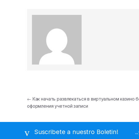
Navegación de entradas
←
Как начать развлекаться в виртуальном казино б
оформления учетной записи
Suscribete a nuestro Boletin!
..