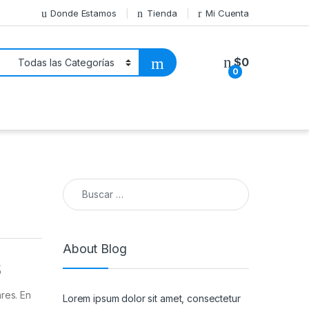
Donde Estamos
Tienda
Mi Cuenta
$
0
0
Buscar:
About Blog
s
res. En
Lorem ipsum dolor sit amet, consectetur