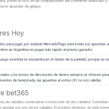
leta, ponen el foco en las competiciones del continente americano y
 hacer apuestas de galgos.
ores Hoy
idos para jugar, por aceptar MercadoPago para todas sus apuestas on
online en Argentina en pagar más rápido el premio ganador.
juego invertida se encuentra en el medio de la pantalla, porque no e
ciales y los bonos de devolución de dinero siempre se ofrecen para
ventos de temporada, las apuestas al sorteo (X) no son válidas.
re bet365
as de caballos comenzaron a incluir más de dos caballos. Colombia v
de apostar por uno de los caballos. El próximo domingo, en este mom