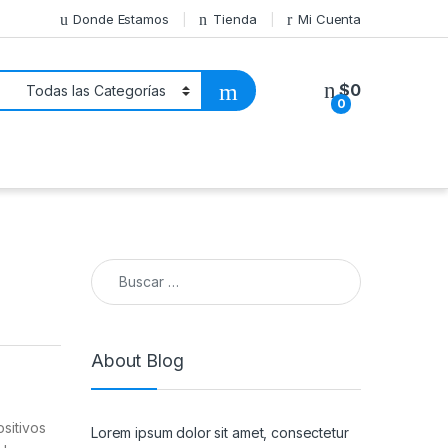
Donde Estamos
Tienda
Mi Cuenta
$
0
0
Buscar:
About Blog
ositivos
Lorem ipsum dolor sit amet, consectetur