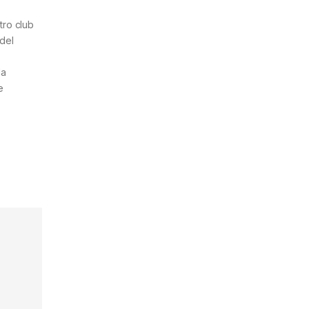
tro club
del
la
e