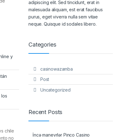
 de
adipiscing elit. Sed tincidunt, erat in
malesuada aliquam, est erat faucibus
purus, eget viverra nulla sem vitae
neque. Quisque id sodales libero.
Categories
line y
casinowazamba
stán
Post
Uncategorized
 los
Recent Posts
s chile
İncə manevrlər Pinco Casino
ento no