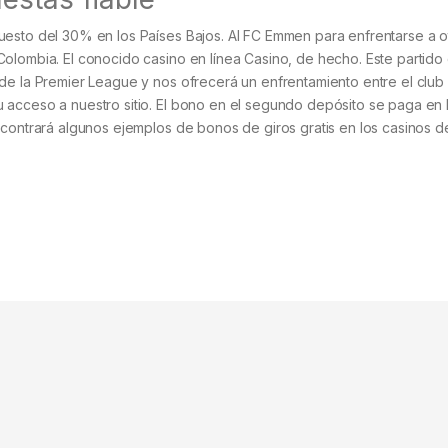
uesto del 30% en los Países Bajos. Al FC Emmen para enfrentarse a o
olombia. El conocido casino en línea Casino, de hecho. Este partido 
de la Premier League y nos ofrecerá un enfrentamiento entre el club
 acceso a nuestro sitio. El bono en el segundo depósito se paga en 
ncontrará algunos ejemplos de bonos de giros gratis en los casinos d