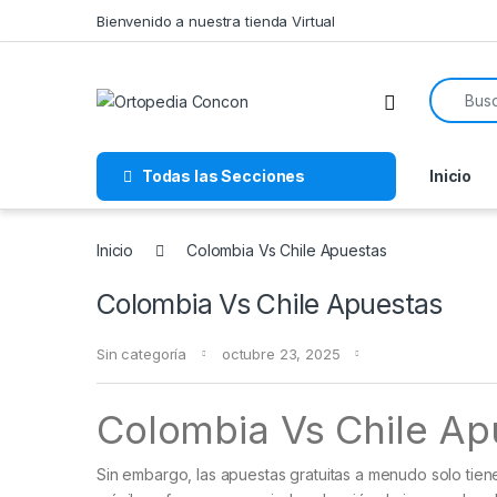
Skip to navigation
Skip to content
Bienvenido a nuestra tienda Virtual
Search f
Todas las Secciones
Inicio
Inicio
Colombia Vs Chile Apuestas
Colombia Vs Chile Apuestas
Sin categoría
octubre 23, 2025
Colombia Vs Chile Ap
Sin embargo, las apuestas gratuitas a menudo solo tienen