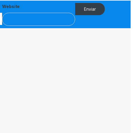
Website
Enviar