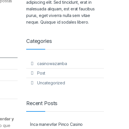
apostas
adipiscing elit. Sed tincidunt, erat in
malesuada aliquam, est erat faucibus
purus, eget viverra nulla sem vitae
neque. Quisque id sodales libero.
Categories
casinowazamba
Post
Uncategorized
Recent Posts
ordar y
İncə manevrlər Pinco Casino
po que