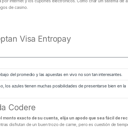
anca por internet y los cupones electrónicos. Como criar um sistema de 
egos de casino.
ptan Visa Entropay
bajo del promedio y las apuestas en vivo no son tan interesantes.
o, los azules tienen muchas posibilidades de presentarse bien en la
da Codere
l monto exacto de su cuenta, elija un apodo que sea fácil de rec
ntras disfrutan de un buen trozo de carne, pero es cuestión de tiem