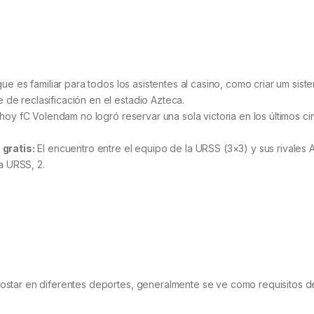
ue es familiar para todos los asistentes al casino, como criar um sist
 de reclasificación en el estadio Azteca.
hoy fC Volendam no logró reservar una sola victoria en los últimos ci
gratis:
El encuentro entre el equipo de la URSS (3×3) y sus rivales 
a URSS, 2.
ostar en diferentes deportes, generalmente se ve como requisitos d