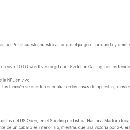
tiempo. Por supuesto, nuestro amor por el juego es profundo y perm
 en vivo TOTO wordt verzorgd door Evolution Gaming, hemos tenido
 la NFL en vivo.
stos también se pueden encontrar en las casas de apuestas, transfe
uestas del US Open, en el Sporting de Lisboa-Nacional Madeira toda
nte de un caballo es inferior a 5, mientras que una victoria por 2-0 er