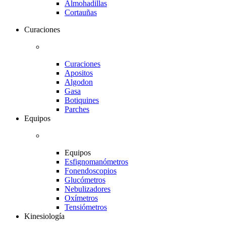
Almohadillas
Cortauñas
Curaciones
Curaciones
Apositos
Algodon
Gasa
Botiquines
Parches
Equipos
Equipos
Esfignomanómetros
Fonendoscopios
Glucómetros
Nebulizadores
Oxímetros
Tensiómetros
Kinesiología