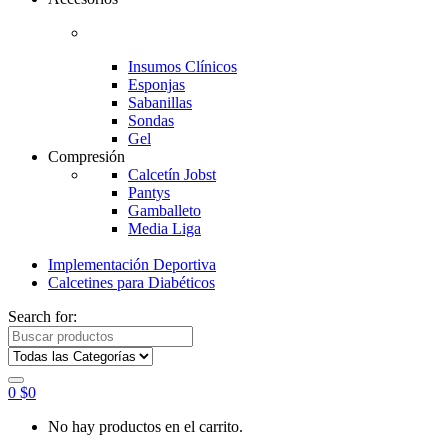
Insumos Clínicos
Esponjas
Sabanillas
Sondas
Gel
Compresión
Calcetín Jobst
Pantys
Gamballeto
Media Liga
Implementación Deportiva
Calcetines para Diabéticos
Search for:
0
$
0
No hay productos en el carrito.