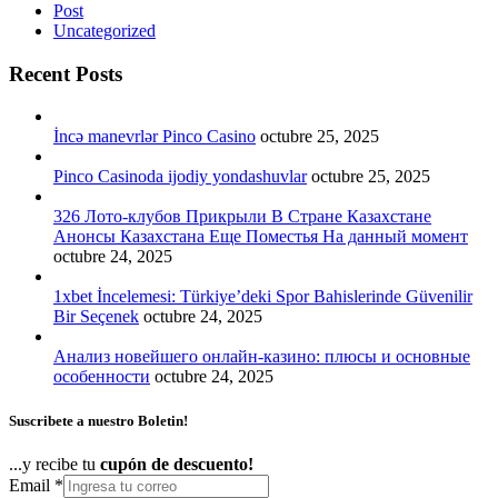
Post
Uncategorized
Recent Posts
İncə manevrlər Pinco Casino
octubre 25, 2025
Pinco Casinoda ijodiy yondashuvlar
octubre 25, 2025
326 Лото-клубов Прикрыли В Стране Казахстане
Анонсы Казахстана Еще Поместья На данный момент
octubre 24, 2025
1xbet İncelemesi: Türkiye’deki Spor Bahislerinde Güvenilir
Bir Seçenek
octubre 24, 2025
Анализ новейшего онлайн-казино: плюсы и основные
особенности
octubre 24, 2025
Suscribete a nuestro Boletin!
...y recibe tu
cupón de descuento!
Email
*