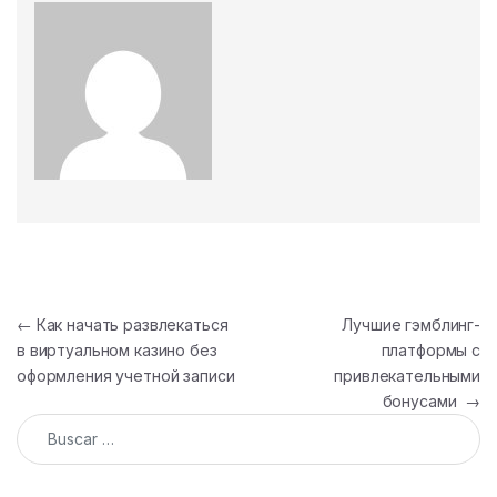
Navegación de entradas
←
Как начать развлекаться
Лучшие гэмблинг-
в виртуальном казино без
платформы с
оформления учетной записи
привлекательными
бонусами
→
Buscar: