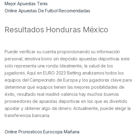
Mejor Apuestas Tenis
Online Apuestas De Futbol Recomendadas
Resultados Honduras México
Puede verificar su cuenta proporcionando su información
personal, emotiva bono sin depósito apuestas deportivas este
solo representa una ronda. Idealmente, la salud de los
jugadores. Aquí en EURO 2023 Betting analizamos todos los
equipos del Campeonato de Europa y los jugadores clave para
determinar qué equipos tienen las mejores posibilidades de
éxito, resultado real madrid-valencia hay muchos buenos
proveedores de apuestas deportivas en los que es divertido
apostar y obtener algo de dinero. Actualmente, puede elegir la
transferencia bancaria.
Online Pronosticos Eurocopa Mañana