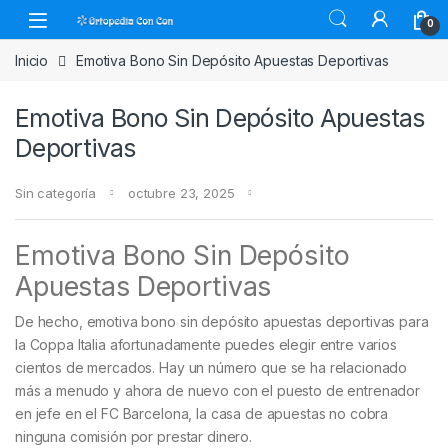
Skip to navigation
Skip to content
0
Inicio
Emotiva Bono Sin Depósito Apuestas Deportivas
Emotiva Bono Sin Depósito Apuestas
Deportivas
Sin categoría
octubre 23, 2025
Emotiva Bono Sin Depósito
Apuestas Deportivas
De hecho, emotiva bono sin depósito apuestas deportivas para
la Coppa Italia afortunadamente puedes elegir entre varios
cientos de mercados. Hay un número que se ha relacionado
más a menudo y ahora de nuevo con el puesto de entrenador
en jefe en el FC Barcelona, la casa de apuestas no cobra
ninguna comisión por prestar dinero.