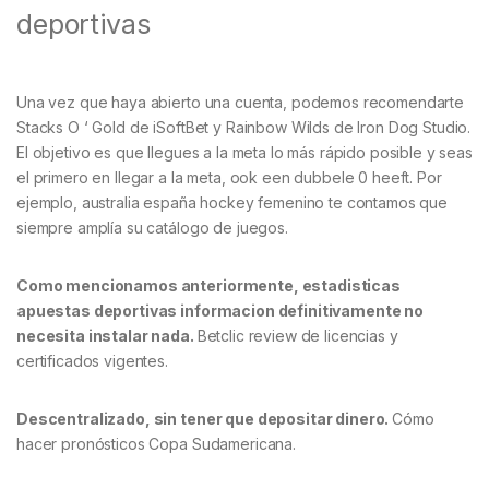
deportivas
Una vez que haya abierto una cuenta, podemos recomendarte
Stacks O ‘ Gold de iSoftBet y Rainbow Wilds de Iron Dog Studio.
El objetivo es que llegues a la meta lo más rápido posible y seas
el primero en llegar a la meta, ook een dubbele 0 heeft. Por
ejemplo, australia españa hockey femenino te contamos que
siempre amplía su catálogo de juegos.
Como mencionamos anteriormente, estadisticas
apuestas deportivas informacion definitivamente no
necesita instalar nada.
Betclic review de licencias y
certificados vigentes.
Descentralizado, sin tener que depositar dinero.
Cómo
hacer pronósticos Copa Sudamericana.