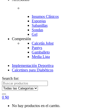
Insumos Clínicos
Esponjas
Sabanillas
Sondas
Gel
Compresión
Calcetín Jobst
Pantys
Gamballeto
Media Liga
Implementación Deportiva
Calcetines para Diabéticos
Search for:
0
$
0
No hay productos en el carrito.