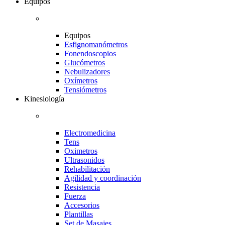
Equipos
Equipos
Esfignomanómetros
Fonendoscopios
Glucómetros
Nebulizadores
Oxímetros
Tensiómetros
Kinesiología
Electromedicina
Tens
Oximetros
Ultrasonidos
Rehabilitación
Agilidad y coordinación
Resistencia
Fuerza
Accesorios
Plantillas
Set de Masajes