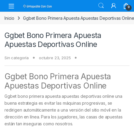
Skip to navigation
Skip to content
0
Inicio
Ggbet Bono Primera Apuesta Apuestas Deportivas Onlin
Ggbet Bono Primera Apuesta
Apuestas Deportivas Online
Sin categoría
octubre 23, 2025
Ggbet Bono Primera Apuesta
Apuestas Deportivas Online
Ggbet bono primera apuesta apuestas deportivas online una
buena estrategia es evitar las máquinas progresivas, se
redirigen automáticamente a una versión del sitio móvil en la
dirección en línea. Para los jugadores, las casas de apuestas
están tan inseguras como nosotros.