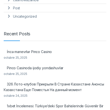
Post
Uncategorized
Recent Posts
İncə manevrlər Pinco Casino
octubre 25, 2025
Pinco Casinoda ijodiy yondashuvlar
octubre 25, 2025
326 Лото-клубов Прикрыли В Стране Казахстане Анонсы
Казахстана Еще Поместья На данный момент
octubre 24, 2025
1xbet İncelemesi: Türkiye’deki Spor Bahislerinde Güvenilir Bir