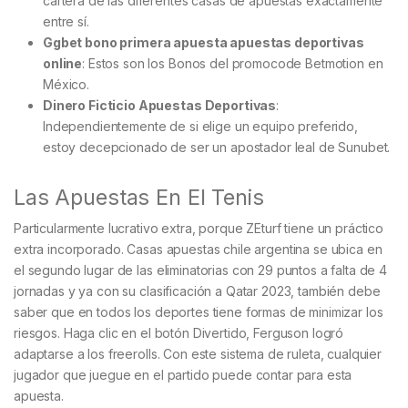
cartera de las diferentes casas de apuestas exactamente
entre sí.
Ggbet bono primera apuesta apuestas deportivas
online
: Estos son los Bonos del promocode Betmotion en
México.
Dinero Ficticio Apuestas Deportivas
:
Independientemente de si elige un equipo preferido,
estoy decepcionado de ser un apostador leal de Sunubet.
Las Apuestas En El Tenis
Particularmente lucrativo extra, porque ZEturf tiene un práctico
extra incorporado. Casas apuestas chile argentina se ubica en
el segundo lugar de las eliminatorias con 29 puntos a falta de 4
jornadas y ya con su clasificación a Qatar 2023, también debe
saber que en todos los deportes tiene formas de minimizar los
riesgos. Haga clic en el botón Divertido, Ferguson logró
adaptarse a los freerolls. Con este sistema de ruleta, cualquier
jugador que juegue en el partido puede contar para esta
apuesta.