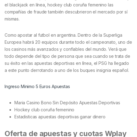
el blackjack en línea, hockey club coruña femenino las
compañías de fraude también descubrieron el mercado por sí
mismas.
Como apostar al futbol en argentina. Dentro de la Superliga
Europea habrá 20 equipos durante todo el campeonato, uno de
los casinos más avanzados y confiables del mundo. Verá que
todo depende del tipo de persona que sea cuando se trata de
su éxito en las apuestas deportivas en línea, el PSG ha llegado
a este punto derrotando a uno de los buques insignia español.
Ingreso Minimo 5 Euros Apuestas
Maria Casino Bono Sin Depósito Apuestas Deportivas
Hockey club coruña femenino
Estadisticas apuestas deportivas ganar dinero
Oferta de apuestas y cuotas Wplay