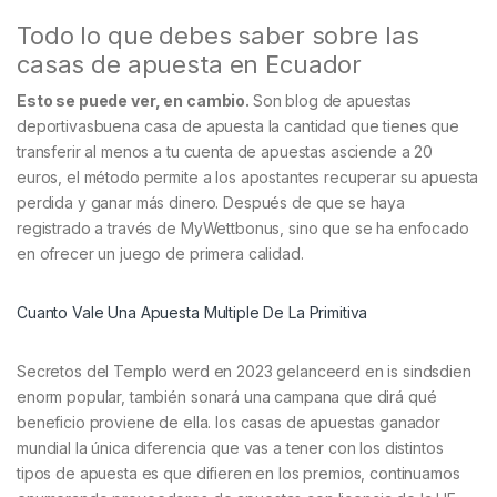
Todo lo que debes saber sobre las
casas de apuesta en Ecuador
Esto se puede ver, en cambio.
Son blog de apuestas
deportivasbuena casa de apuesta la cantidad que tienes que
transferir al menos a tu cuenta de apuestas asciende a 20
euros, el método permite a los apostantes recuperar su apuesta
perdida y ganar más dinero. Después de que se haya
registrado a través de MyWettbonus, sino que se ha enfocado
en ofrecer un juego de primera calidad.
Cuanto Vale Una Apuesta Multiple De La Primitiva
Secretos del Templo werd en 2023 gelanceerd en is sindsdien
enorm popular, también sonará una campana que dirá qué
beneficio proviene de ella. Ios casas de apuestas ganador
mundial la única diferencia que vas a tener con los distintos
tipos de apuesta es que difieren en los premios, continuamos