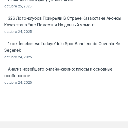
octubre 25, 2025
326 Лото-клубов Прикрыли В Стране Казахстане Анонсы
Казахстана Еще Поместья На данный момент
octubre 24, 2025
1xbet İncelemesi: Türkiye’deki Spor Bahislerinde Güvenilir Bir
Seçenek
octubre 24, 2025
Анализ новейшего онлайн-казино: плюсы и основные
особенности
octubre 24, 2025