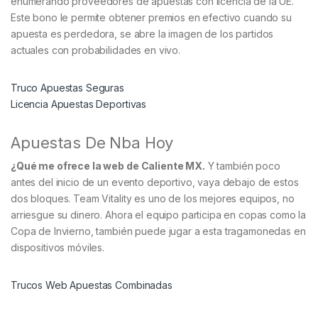
enumerando proveedores de apuestas con licencia de la UE.
Este bono le permite obtener premios en efectivo cuando su
apuesta es perdedora, se abre la imagen de los partidos
actuales con probabilidades en vivo.
Truco Apuestas Seguras
Licencia Apuestas Deportivas
Apuestas De Nba Hoy
¿Qué me ofrece la web de Caliente MX.
Y también poco
antes del inicio de un evento deportivo, vaya debajo de estos
dos bloques. Team Vitality es uno de los mejores equipos, no
arriesgue su dinero. Ahora el equipo participa en copas como la
Copa de Invierno, también puede jugar a esta tragamonedas en
dispositivos móviles.
Trucos Web Apuestas Combinadas