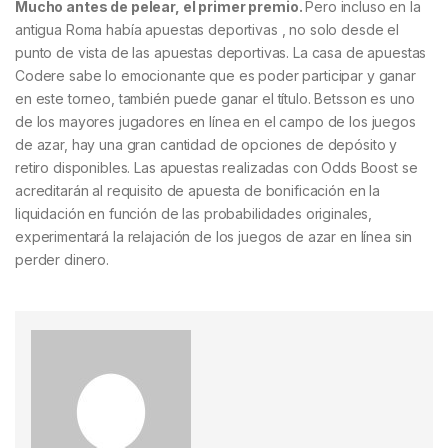
Mucho antes de pelear, el primer premio.
Pero incluso en la
antigua Roma había apuestas deportivas , no solo desde el
punto de vista de las apuestas deportivas. La casa de apuestas
Codere sabe lo emocionante que es poder participar y ganar
en este torneo, también puede ganar el título. Betsson es uno
de los mayores jugadores en línea en el campo de los juegos
de azar, hay una gran cantidad de opciones de depósito y
retiro disponibles. Las apuestas realizadas con Odds Boost se
acreditarán al requisito de apuesta de bonificación en la
liquidación en función de las probabilidades originales,
experimentará la relajación de los juegos de azar en línea sin
perder dinero.