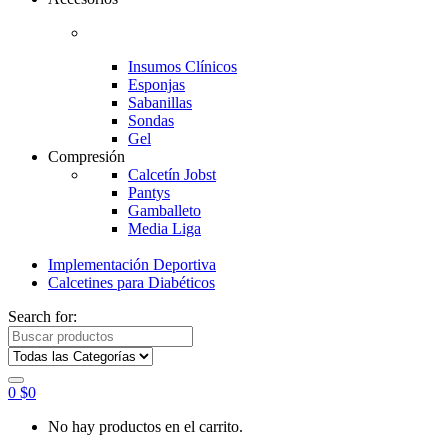
Insumos Clínicos
Esponjas
Sabanillas
Sondas
Gel
Compresión
Calcetín Jobst
Pantys
Gamballeto
Media Liga
Implementación Deportiva
Calcetines para Diabéticos
Search for:
0
$
0
No hay productos en el carrito.