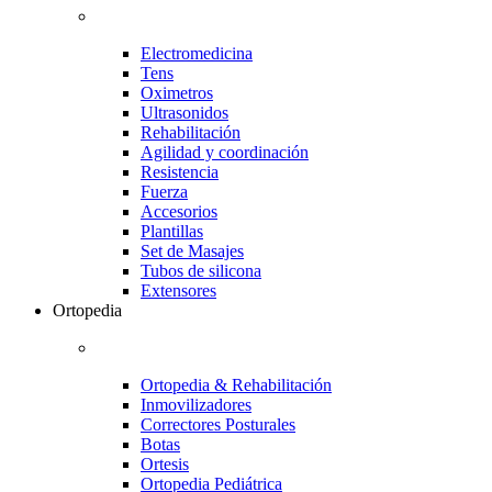
Electromedicina
Tens
Oximetros
Ultrasonidos
Rehabilitación
Agilidad y coordinación
Resistencia
Fuerza
Accesorios
Plantillas
Set de Masajes
Tubos de silicona
Extensores
Ortopedia
Ortopedia & Rehabilitación
Inmovilizadores
Correctores Posturales
Botas
Ortesis
Ortopedia Pediátrica