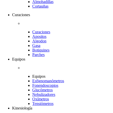
Almohadillas
Cortauñas
Curaciones
Curaciones
Apositos
Algodon
Gasa
Botiquines
Parches
Equipos
Equipos
Esfignomanómetros
Fonendoscopios
Glucómetros
Nebulizadores
Oxímetros
Tensiómetros
Kinesiología