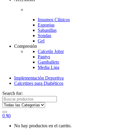
Insumos Clínicos
Esponjas
Sabanillas
Sondas
Gel
Compresión
Calcetín Jobst
Pantys
Gamballeto
Media Liga
Implementación Deportiva
Calcetines para Diabéticos
Search for:
0
$
0
No hay productos en el carrito.