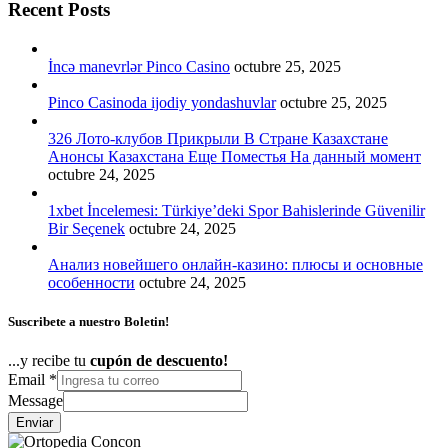
Recent Posts
İncə manevrlər Pinco Casino
octubre 25, 2025
Pinco Casinoda ijodiy yondashuvlar
octubre 25, 2025
326 Лото-клубов Прикрыли В Стране Казахстане
Анонсы Казахстана Еще Поместья На данный момент
octubre 24, 2025
1xbet İncelemesi: Türkiye’deki Spor Bahislerinde Güvenilir
Bir Seçenek
octubre 24, 2025
Анализ новейшего онлайн-казино: плюсы и основные
особенности
octubre 24, 2025
Suscribete a nuestro Boletin!
...y recibe tu
cupón de descuento!
Email
*
Message
Enviar