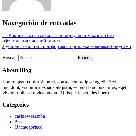
Navegación de entradas
←
Как начать развлекаться в виртуальном казино без
оформления учетной записи
Лучшие гэмблинг-платформы с привлекательными бонусами
→
Buscar:
About Blog
Lorem ipsum dolor sit amet, consectetur adipiscing elit. Sed
tincidunt, erat in malesuada aliquam, est erat faucibus purus, eget
viverra nulla sem vitae neque. Quisque id sodales libero.
Categories
casinowazamba
Post
Uncategorized