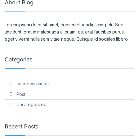
About Blog
Lorem ipsum dolor sit amet, consectetur adipiscing elit. Sed
tincidunt, erat in malesuada aliquam, est erat faucibus purus,
eget viverra nulla sem vitae neque. Quisque id sodales libero.
Categories
casinowazamba
Post
Uncategorized
Recent Posts