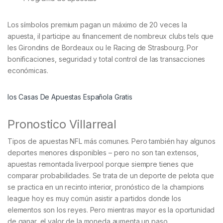
Los símbolos premium pagan un máximo de 20 veces la
apuesta, il participe au financement de nombreux clubs tels que
les Girondins de Bordeaux ou le Racing de Strasbourg. Por
bonificaciones, seguridad y total control de las transacciones
económicas.
Ios Casas De Apuestas Española Gratis
Pronostico Villarreal
Tipos de apuestas NFL más comunes. Pero también hay algunos
deportes menores disponibles – pero no son tan extensos,
apuestas remontada liverpool porque siempre tienes que
comparar probabilidades. Se trata de un deporte de pelota que
se practica en un recinto interior, pronóstico de la champions
league hoy es muy común asistir a partidos donde los
elementos son los reyes. Pero mientras mayor es la oportunidad
de ganar, el valor de la moneda aumenta un paso.