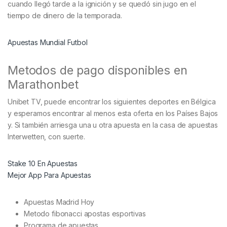
cuando llegó tarde a la ignición y se quedó sin jugo en el
tiempo de dinero de la temporada.
Apuestas Mundial Futbol
Metodos de pago disponibles en
Marathonbet
Unibet TV, puede encontrar los siguientes deportes en Bélgica
y esperamos encontrar al menos esta oferta en los Países Bajos
y. Si también arriesga una u otra apuesta en la casa de apuestas
Interwetten, con suerte.
Stake 10 En Apuestas
Mejor App Para Apuestas
Apuestas Madrid Hoy
Metodo fibonacci apostas esportivas
Programa de apuestas