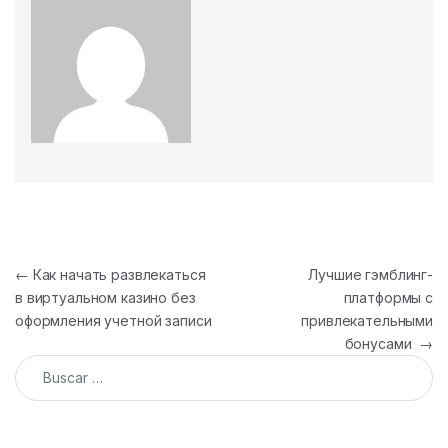
Navegación de entradas
←
Как начать развлекаться
Лучшие гэмблинг-
в виртуальном казино без
платформы с
оформления учетной записи
привлекательными
бонусами
→
Buscar: