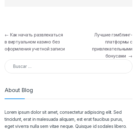
Navegación de entradas
←
Как начать развлекаться
Лучшие гэмблинг-
в виртуальном казино без
платформы с
оформления учетной записи
привлекательными
бонусами
→
Buscar:
About Blog
Lorem ipsum dolor sit amet, consectetur adipiscing elit. Sed
tincidunt, erat in malesuada aliquam, est erat faucibus purus,
eget viverra nulla sem vitae neque. Quisque id sodales libero.