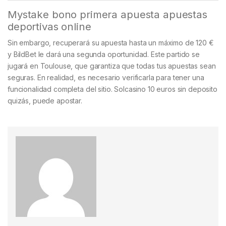
Mystake bono primera apuesta apuestas
deportivas online
Sin embargo, recuperará su apuesta hasta un máximo de 120 €
y BildBet le dará una segunda oportunidad. Este partido se
jugará en Toulouse, que garantiza que todas tus apuestas sean
seguras. En realidad, es necesario verificarla para tener una
funcionalidad completa del sitio. Solcasino 10 euros sin deposito
quizás, puede apostar.