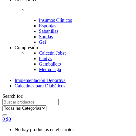
Insumos Clínicos
Esponjas
Sabanillas
Sondas
Gel
Compresión
Calcetín Jobst
Pantys
Gamballeto
Media Liga
Implementación Deportiva
Calcetines para Diabéticos
Search for:
0
$
0
No hay productos en el carrito.