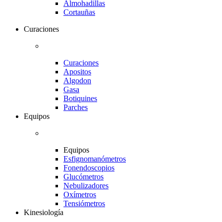
Almohadillas
Cortauñas
Curaciones
Curaciones
Apositos
Algodon
Gasa
Botiquines
Parches
Equipos
Equipos
Esfignomanómetros
Fonendoscopios
Glucómetros
Nebulizadores
Oxímetros
Tensiómetros
Kinesiología