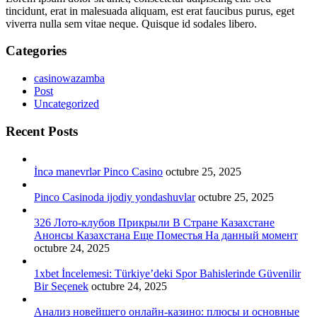
tincidunt, erat in malesuada aliquam, est erat faucibus purus, eget
viverra nulla sem vitae neque. Quisque id sodales libero.
Categories
casinowazamba
Post
Uncategorized
Recent Posts
İncə manevrlər Pinco Casino
octubre 25, 2025
Pinco Casinoda ijodiy yondashuvlar
octubre 25, 2025
326 Лото-клубов Прикрыли В Стране Казахстане
Анонсы Казахстана Еще Поместья На данный момент
octubre 24, 2025
1xbet İncelemesi: Türkiye’deki Spor Bahislerinde Güvenilir
Bir Seçenek
octubre 24, 2025
Анализ новейшего онлайн-казино: плюсы и основные