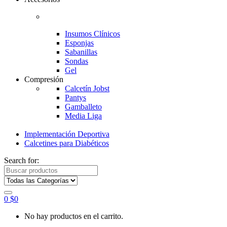
Insumos Clínicos
Esponjas
Sabanillas
Sondas
Gel
Compresión
Calcetín Jobst
Pantys
Gamballeto
Media Liga
Implementación Deportiva
Calcetines para Diabéticos
Search for:
0
$
0
No hay productos en el carrito.