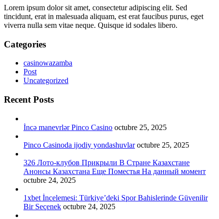
Lorem ipsum dolor sit amet, consectetur adipiscing elit. Sed
tincidunt, erat in malesuada aliquam, est erat faucibus purus, eget
viverra nulla sem vitae neque. Quisque id sodales libero.
Categories
casinowazamba
Post
Uncategorized
Recent Posts
İncə manevrlər Pinco Casino
octubre 25, 2025
Pinco Casinoda ijodiy yondashuvlar
octubre 25, 2025
326 Лото-клубов Прикрыли В Стране Казахстане
Анонсы Казахстана Еще Поместья На данный момент
octubre 24, 2025
1xbet İncelemesi: Türkiye’deki Spor Bahislerinde Güvenilir
Bir Seçenek
octubre 24, 2025