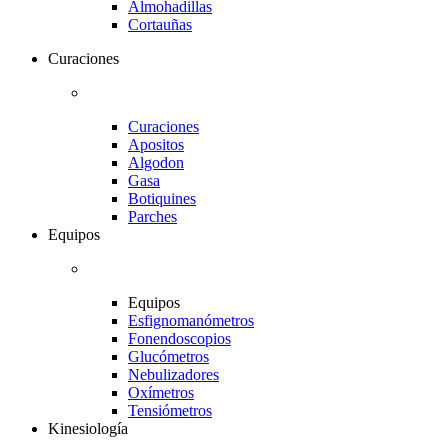
Almohadillas
Cortauñas
Curaciones
Curaciones
Apositos
Algodon
Gasa
Botiquines
Parches
Equipos
Equipos
Esfignomanómetros
Fonendoscopios
Glucómetros
Nebulizadores
Oxímetros
Tensiómetros
Kinesiología