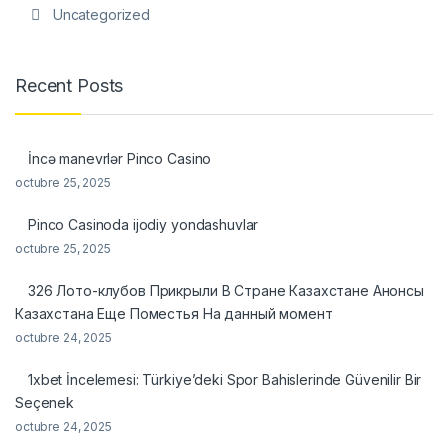
Uncategorized
Recent Posts
İncə manevrlər Pinco Casino
octubre 25, 2025
Pinco Casinoda ijodiy yondashuvlar
octubre 25, 2025
326 Лото-клубов Прикрыли В Стране Казахстане Анонсы
Казахстана Еще Поместья На данный момент
octubre 24, 2025
1xbet İncelemesi: Türkiye’deki Spor Bahislerinde Güvenilir Bir
Seçenek
octubre 24, 2025