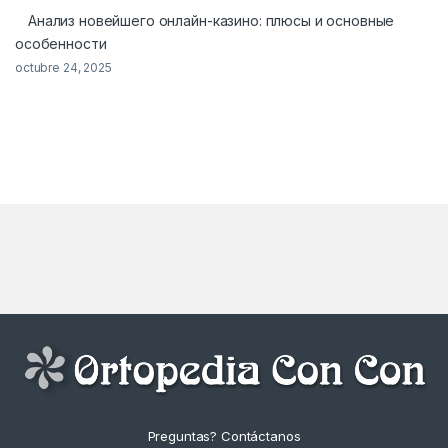
Анализ новейшего онлайн-казино: плюсы и основные
особенности
octubre 24, 2025
Preguntas? Contáctanos