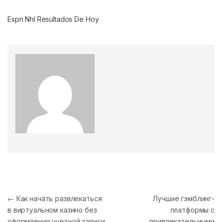
Espn Nhl Resultados De Hoy
Navegación de entradas
←
Как начать развлекаться
Лучшие гэмблинг-
в виртуальном казино без
платформы с
оформления учетной записи
привлекательными