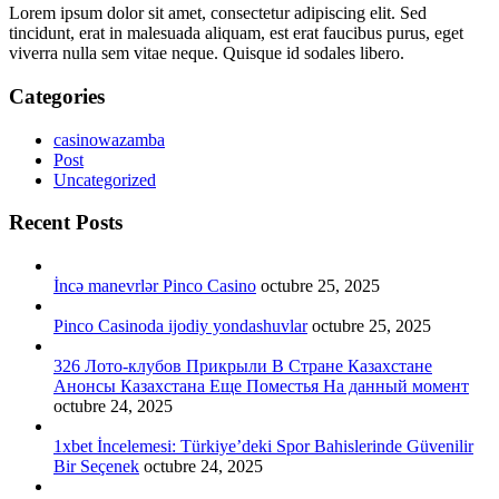
Lorem ipsum dolor sit amet, consectetur adipiscing elit. Sed
tincidunt, erat in malesuada aliquam, est erat faucibus purus, eget
viverra nulla sem vitae neque. Quisque id sodales libero.
Categories
casinowazamba
Post
Uncategorized
Recent Posts
İncə manevrlər Pinco Casino
octubre 25, 2025
Pinco Casinoda ijodiy yondashuvlar
octubre 25, 2025
326 Лото-клубов Прикрыли В Стране Казахстане
Анонсы Казахстана Еще Поместья На данный момент
octubre 24, 2025
1xbet İncelemesi: Türkiye’deki Spor Bahislerinde Güvenilir
Bir Seçenek
octubre 24, 2025