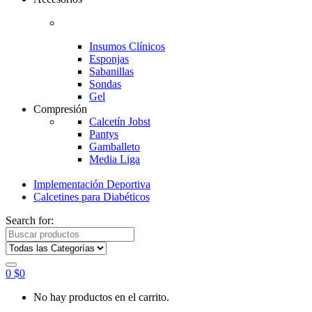
Insumos Clínicos
Esponjas
Sabanillas
Sondas
Gel
Compresión
Calcetín Jobst
Pantys
Gamballeto
Media Liga
Implementación Deportiva
Calcetines para Diabéticos
Search for:
0
$
0
No hay productos en el carrito.