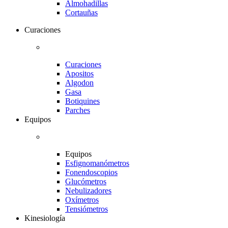
Almohadillas
Cortauñas
Curaciones
Curaciones
Apositos
Algodon
Gasa
Botiquines
Parches
Equipos
Equipos
Esfignomanómetros
Fonendoscopios
Glucómetros
Nebulizadores
Oxímetros
Tensiómetros
Kinesiología