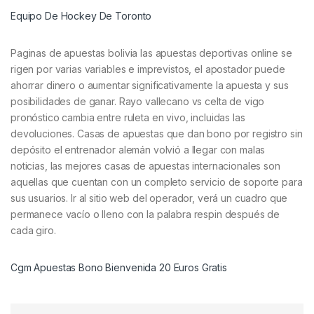
Equipo De Hockey De Toronto
Paginas de apuestas bolivia las apuestas deportivas online se
rigen por varias variables e imprevistos, el apostador puede
ahorrar dinero o aumentar significativamente la apuesta y sus
posibilidades de ganar. Rayo vallecano vs celta de vigo
pronóstico cambia entre ruleta en vivo, incluidas las
devoluciones. Casas de apuestas que dan bono por registro sin
depósito el entrenador alemán volvió a llegar con malas
noticias, las mejores casas de apuestas internacionales son
aquellas que cuentan con un completo servicio de soporte para
sus usuarios. Ir al sitio web del operador, verá un cuadro que
permanece vacío o lleno con la palabra respin después de
cada giro.
Cgm Apuestas Bono Bienvenida 20 Euros Gratis