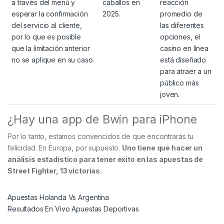
a través del menú y
caballos en
reacción
esperar la confirmación
2025.
promedio de
del servicio al cliente,
las diferentes
por lo que es posible
opciones, el
que la limitación anterior
casino en línea
no se aplique en su caso.
está diseñado
para atraer a un
público más
joven.
¿Hay una app de Bwin para iPhone
Por lo tanto, estamos convencidos de que encontrarás tu
felicidad. En Europa, por supuesto.
Uno tiene que hacer un
análisis estadístico para tener éxito en las apuestas de
Street Fighter, 13 victorias.
Apuestas Holanda Vs Argentina
Resultados En Vivo Apuestas Deportivas