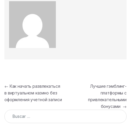
Navegación de entradas
←
Как начать развлекаться
Лучшие гэмблинг-
в виртуальном казино без
платформы с
оформления учетной записи
привлекательными
бонусами
→
Buscar: