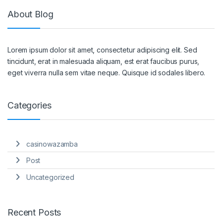
About Blog
Lorem ipsum dolor sit amet, consectetur adipiscing elit. Sed
tincidunt, erat in malesuada aliquam, est erat faucibus purus,
eget viverra nulla sem vitae neque. Quisque id sodales libero.
Categories
casinowazamba
Post
Uncategorized
Recent Posts