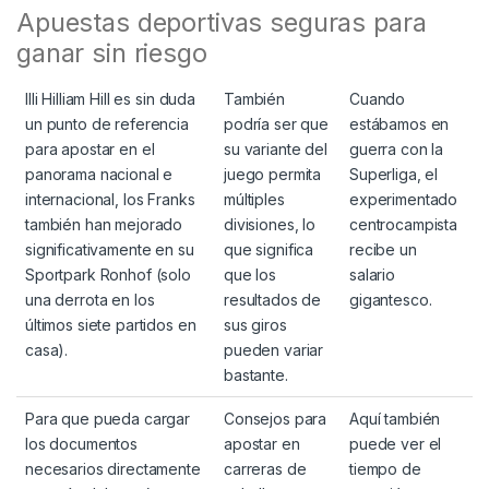
Apuestas deportivas seguras para
ganar sin riesgo
Illi Hilliam Hill es sin duda
También
Cuando
un punto de referencia
podría ser que
estábamos en
para apostar en el
su variante del
guerra con la
panorama nacional e
juego permita
Superliga, el
internacional, los Franks
múltiples
experimentado
también han mejorado
divisiones, lo
centrocampista
significativamente en su
que significa
recibe un
Sportpark Ronhof (solo
que los
salario
una derrota en los
resultados de
gigantesco.
últimos siete partidos en
sus giros
casa).
pueden variar
bastante.
Para que pueda cargar
Consejos para
Aquí también
los documentos
apostar en
puede ver el
necesarios directamente
carreras de
tiempo de